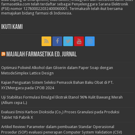
farmasetika.com telah terdaftar sebagai Penyelenggara Sarana Elektronik
(PSE) nomor 127800022032400060001. Terimakasih telah ikut bersama
memajukan bidang farmasi di Indonesia.
Ikuti Kami
Majalah Farmasetika Ed. Jurnal
Optimasi Polivinil Alkohol dan Gliserin dalam Paper Soap dengan
MetodeSimplex Lattice Design
Kajian Penguatan Sistem Seleksi Pemasok Bahan Baku Obat di PT.
XYZMengacu pada CPOB 2024
Uji Stabilitas Formulasi Emulgel Ekstrak Etanol 96% Kulit Bawang Merah
(Allium cepa L.)
Evaluasi Emisi Karbon Dioksida (Co₂) Proses Granulasi pada Produksi
Tablet Ydi Pabrik X
Artikel Review: Parameter dalam pembuatan Standar Operasional
Prosedur (SOP) evaluasi penerapan Computer System Validation (CSV)