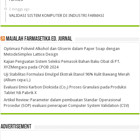
2 minggu ago
VALIDASI SISTEM KOMPUTER DI INDUSTRI FARMASI
Majalah Farmasetika Ed. Jurnal
Optimasi Polivinil Alkohol dan Gliserin dalam Paper Soap dengan
MetodeSimplex Lattice Design
Kajian Penguatan Sistem Seleksi Pemasok Bahan Baku Obat di PT.
XYZMengacu pada CPOB 2024
Uji Stabilitas Formulasi Emulgel Ekstrak Etanol 96% Kulit Bawang Merah
(Allium cepa L.)
Evaluasi Emisi Karbon Dioksida (Co₂) Proses Granulasi pada Produksi
Tablet Ydi Pabrik X
Artikel Review: Parameter dalam pembuatan Standar Operasional
Prosedur (SOP) evaluasi penerapan Computer System Validation (CSV)
Advertisement