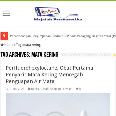
Perkembangan Penyimpanan Produk CCP pada Pedagang Besar Farmasi (P
Home
/
Tag:
mata kering
Tag Archives:
mata kering
Perfluorohexyloctane, Obat Pertama
Penyakit Mata Kering Mencegah
Penguapan Air Mata
21 Mei 2023
Berita
,
Liquid
,
Sediaan Farmasi
0