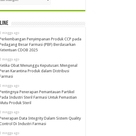
line
2 minggu ago
Perkembangan Penyimpanan Produk CCP pada
Pedagang Besar Farmasi (PBF) Berdasarkan
Ketentuan CDOB 2025
2 minggu ago
Ketika Obat Menunggu Keputusan: Mengenal
Peran Karantina Produk dalam Distribusi
Farmasi
2 minggu ago
Pentingnya Penerapan Pemantauan Partikel
Pada Industri Steril Farmasi Untuk Pemastian
Mutu Produk Steril
2 minggu ago
Penerapan Data Integrity Dalam Sistem Quality
Control Di Industri Farmasi
2 minggu ago