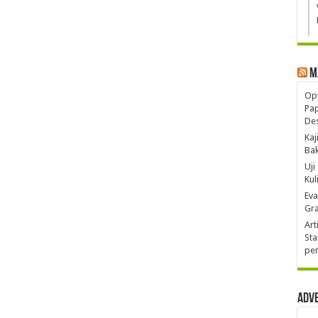
M
Opt
Pa
De
Kaj
Ba
Uji
Kul
Eva
Gra
Art
Sta
pen
Adv