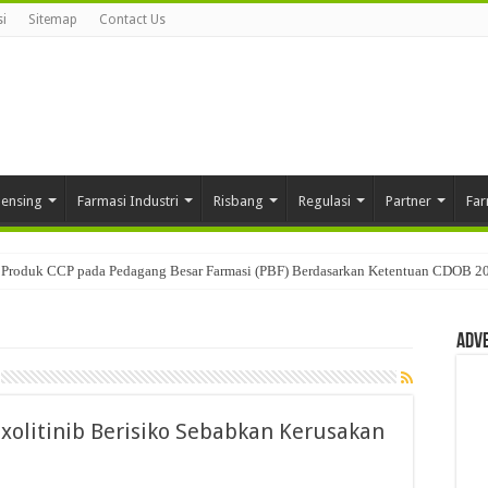
i
Sitemap
Contact Us
pensing
Farmasi Industri
Risbang
Regulasi
Partner
Far
Produk CCP pada Pedagang Besar Farmasi (PBF) Berdasarkan Ketentuan CDOB 2
Adv
olitinib Berisiko Sebabkan Kerusakan