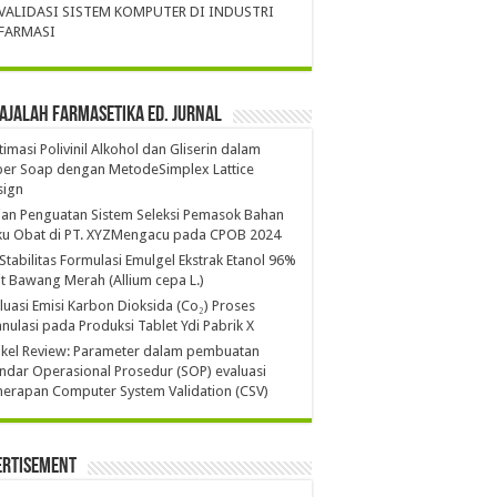
VALIDASI SISTEM KOMPUTER DI INDUSTRI
FARMASI
ajalah Farmasetika Ed. Jurnal
imasi Polivinil Alkohol dan Gliserin dalam
per Soap dengan MetodeSimplex Lattice
sign
ian Penguatan Sistem Seleksi Pemasok Bahan
ku Obat di PT. XYZMengacu pada CPOB 2024
 Stabilitas Formulasi Emulgel Ekstrak Etanol 96%
it Bawang Merah (Allium cepa L.)
luasi Emisi Karbon Dioksida (Co₂) Proses
nulasi pada Produksi Tablet Ydi Pabrik X
ikel Review: Parameter dalam pembuatan
ndar Operasional Prosedur (SOP) evaluasi
erapan Computer System Validation (CSV)
ertisement