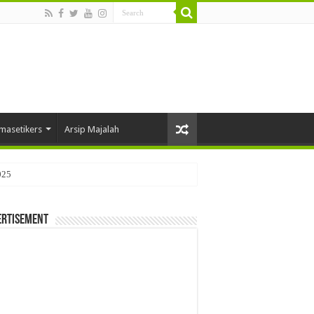
masetikers
Arsip Majalah
025
ertisement