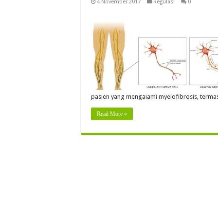
4 November 2017
Regulasi
0
pasien yang mengaiami myelofibrosis, terma
Read More »