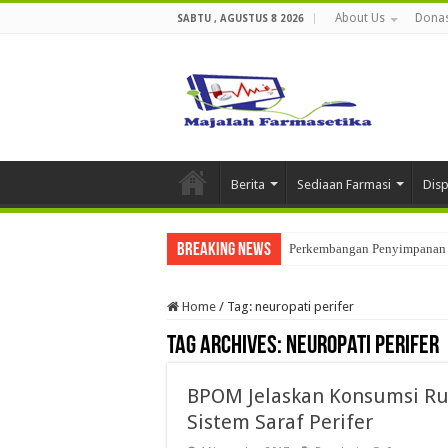
About Us
Donas
SABTU , AGUSTUS 8 2026
Berita
Sediaan Farmasi
Dis
Breaking News
Perkembangan Penyimpanan 
Home
/
Tag:
neuropati perifer
Tag Archives:
neuropati perifer
BPOM Jelaskan Konsumsi Rux
Sistem Saraf Perifer