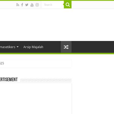
masetikers
Arsip Majalah
ertisement