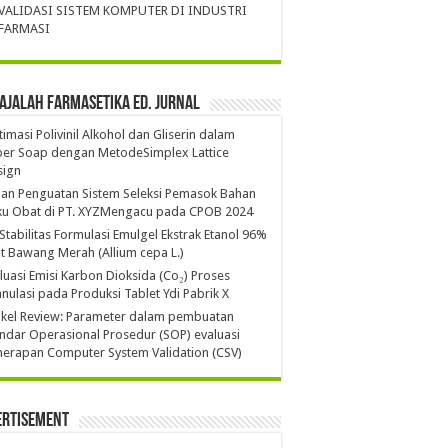
VALIDASI SISTEM KOMPUTER DI INDUSTRI
FARMASI
ajalah Farmasetika Ed. Jurnal
imasi Polivinil Alkohol dan Gliserin dalam
per Soap dengan MetodeSimplex Lattice
sign
ian Penguatan Sistem Seleksi Pemasok Bahan
ku Obat di PT. XYZMengacu pada CPOB 2024
 Stabilitas Formulasi Emulgel Ekstrak Etanol 96%
it Bawang Merah (Allium cepa L.)
luasi Emisi Karbon Dioksida (Co₂) Proses
nulasi pada Produksi Tablet Ydi Pabrik X
ikel Review: Parameter dalam pembuatan
ndar Operasional Prosedur (SOP) evaluasi
erapan Computer System Validation (CSV)
ertisement