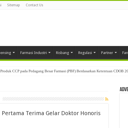
i
Sitemap
Contact Us
pensing
Farmasi Industri
Risbang
Regulasi
Partner
Far
usan: Mengenal Peran Karantina Produk dalam Distribusi Farmasi
Adv
 Pertama Terima Gelar Doktor Honoris