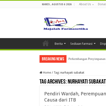
About Us
Donas
KAMIS , AGUSTUS 6 2026
Berita
Sediaan Farmasi
Dis
Breaking News
Ketika Obat Menunggu Keput
Home
/
Tag:
nurhayati subakat
Tag Archives:
nurhayati subakat
Pendiri Wardah, Perempuan
Causa dari ITB