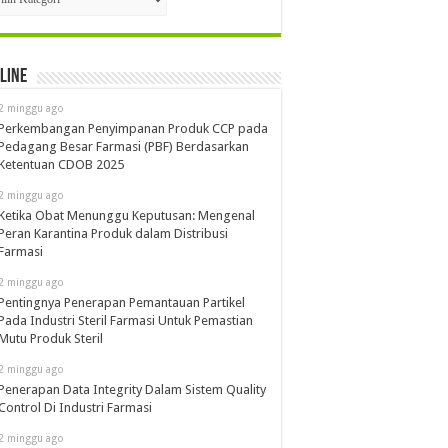
line
2 minggu ago
Perkembangan Penyimpanan Produk CCP pada
Pedagang Besar Farmasi (PBF) Berdasarkan
Ketentuan CDOB 2025
2 minggu ago
Ketika Obat Menunggu Keputusan: Mengenal
Peran Karantina Produk dalam Distribusi
Farmasi
2 minggu ago
Pentingnya Penerapan Pemantauan Partikel
Pada Industri Steril Farmasi Untuk Pemastian
Mutu Produk Steril
2 minggu ago
Penerapan Data Integrity Dalam Sistem Quality
Control Di Industri Farmasi
2 minggu ago