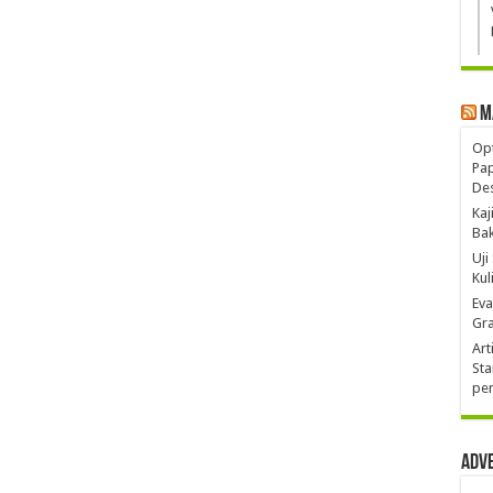
M
Opt
Pa
De
Kaj
Ba
Uji
Kul
Eva
Gra
Art
Sta
pen
Adv