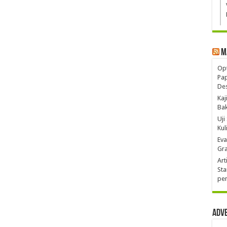
M
Opt
Pa
De
Kaj
Ba
Uji
Kul
Eva
Gra
Art
Sta
pen
Adv