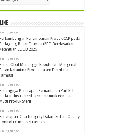
line
2 minggu ago
Perkembangan Penyimpanan Produk CCP pada
Pedagang Besar Farmasi (PBF) Berdasarkan
Ketentuan CDOB 2025
2 minggu ago
Ketika Obat Menunggu Keputusan: Mengenal
Peran Karantina Produk dalam Distribusi
Farmasi
2 minggu ago
Pentingnya Penerapan Pemantauan Partikel
Pada Industri Steril Farmasi Untuk Pemastian
Mutu Produk Steril
2 minggu ago
Penerapan Data Integrity Dalam Sistem Quality
Control Di Industri Farmasi
2 minggu ago