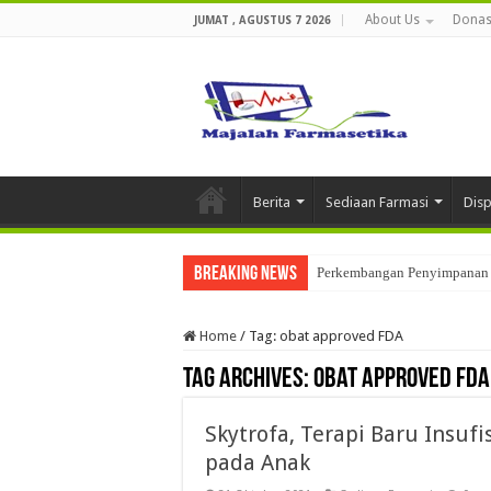
About Us
Donas
JUMAT , AGUSTUS 7 2026
Berita
Sediaan Farmasi
Dis
Breaking News
Perkembangan Penyimpanan 
Home
/
Tag:
obat approved FDA
Tag Archives:
obat approved FDA
Skytrofa, Terapi Baru Insu
pada Anak