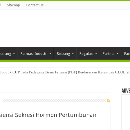
i
Sitemap
Contact Us
pensing
Farmasi Industri
Risbang
Regulasi
Partner
Far
Produk CCP pada Pedagang Besar Farmasi (PBF) Berdasarkan Ketentuan CDOB 2
Adv
fisiensi Sekresi Hormon Pertumbuhan