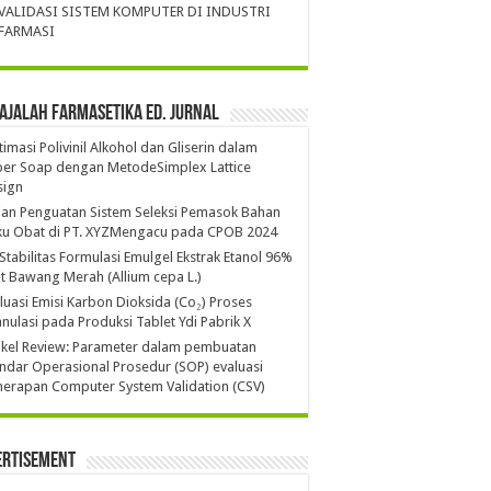
VALIDASI SISTEM KOMPUTER DI INDUSTRI
FARMASI
ajalah Farmasetika Ed. Jurnal
imasi Polivinil Alkohol dan Gliserin dalam
per Soap dengan MetodeSimplex Lattice
sign
ian Penguatan Sistem Seleksi Pemasok Bahan
ku Obat di PT. XYZMengacu pada CPOB 2024
 Stabilitas Formulasi Emulgel Ekstrak Etanol 96%
it Bawang Merah (Allium cepa L.)
luasi Emisi Karbon Dioksida (Co₂) Proses
nulasi pada Produksi Tablet Ydi Pabrik X
ikel Review: Parameter dalam pembuatan
ndar Operasional Prosedur (SOP) evaluasi
erapan Computer System Validation (CSV)
ertisement