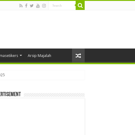
masetikers
Arsip Majalah
025
ertisement