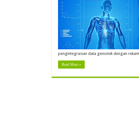
pengintegrasian data genomik dengan rekam 
Read More »