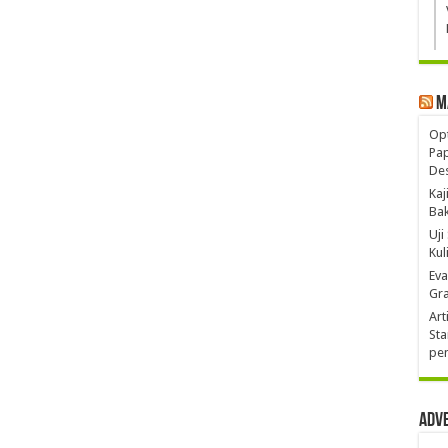
M
Opt
Pa
De
Kaj
Ba
Uji
Kul
Eva
Gra
Art
Sta
pen
Adv