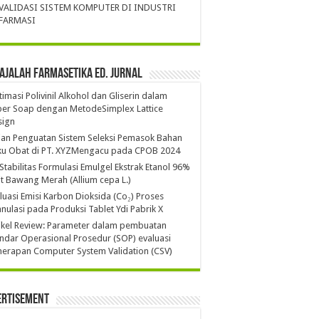
VALIDASI SISTEM KOMPUTER DI INDUSTRI
FARMASI
ajalah Farmasetika Ed. Jurnal
imasi Polivinil Alkohol dan Gliserin dalam
per Soap dengan MetodeSimplex Lattice
sign
ian Penguatan Sistem Seleksi Pemasok Bahan
ku Obat di PT. XYZMengacu pada CPOB 2024
 Stabilitas Formulasi Emulgel Ekstrak Etanol 96%
it Bawang Merah (Allium cepa L.)
luasi Emisi Karbon Dioksida (Co₂) Proses
nulasi pada Produksi Tablet Ydi Pabrik X
ikel Review: Parameter dalam pembuatan
ndar Operasional Prosedur (SOP) evaluasi
erapan Computer System Validation (CSV)
ertisement