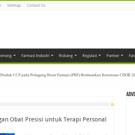
i
Sitemap
Contact Us
pensing
Farmasi Industri
Risbang
Regulasi
Partner
Far
Produk CCP pada Pedagang Besar Farmasi (PBF) Berdasarkan Ketentuan CDOB 2
usan: Mengenal Peran Karantina Produk dalam Distribusi Farmasi
Adv
 Obat Presisi untuk Terapi Personal