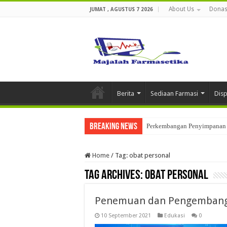
About Us
Donas
JUMAT , AGUSTUS 7 2026
Berita
Sediaan Farmasi
Dis
Breaking News
Perkembangan Penyimpanan 
Ketika Obat Menunggu Keput
Home
/
Tag:
obat personal
Tag Archives:
obat personal
Penemuan dan Pengembangan
10 September 2021
Edukasi
0