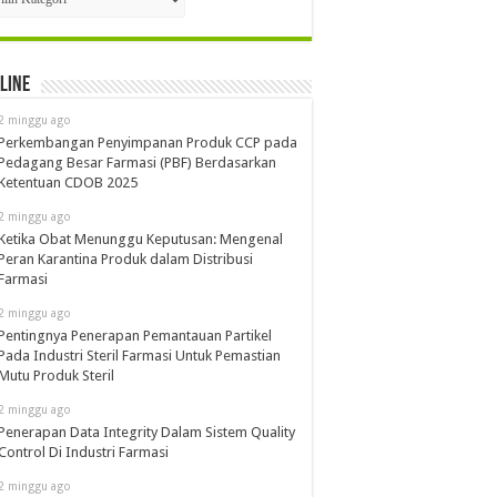
line
2 minggu ago
Perkembangan Penyimpanan Produk CCP pada
Pedagang Besar Farmasi (PBF) Berdasarkan
Ketentuan CDOB 2025
2 minggu ago
Ketika Obat Menunggu Keputusan: Mengenal
Peran Karantina Produk dalam Distribusi
Farmasi
2 minggu ago
Pentingnya Penerapan Pemantauan Partikel
Pada Industri Steril Farmasi Untuk Pemastian
Mutu Produk Steril
2 minggu ago
Penerapan Data Integrity Dalam Sistem Quality
Control Di Industri Farmasi
2 minggu ago