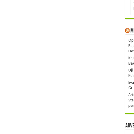
M
Opt
Pa
De
Kaj
Ba
Uji
Kul
Eva
Gra
Art
Sta
pen
Adv