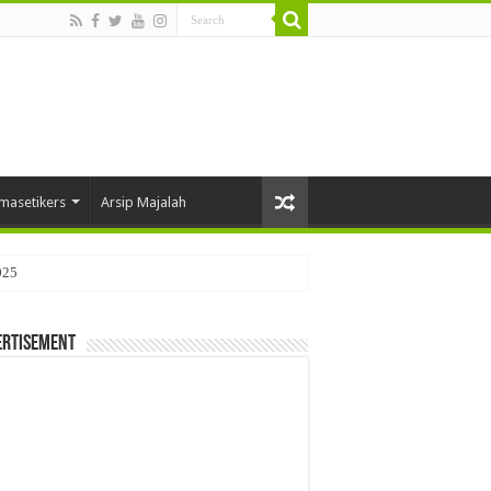
masetikers
Arsip Majalah
025
ertisement