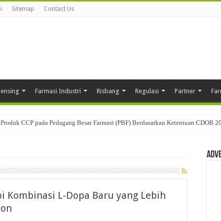
i
Sitemap
Contact Us
pensing
Farmasi Industri
Risbang
Regulasi
Partner
Far
Produk CCP pada Pedagang Besar Farmasi (PBF) Berdasarkan Ketentuan CDOB 2
Adv
pi Kombinasi L-Dopa Baru yang Lebih
son