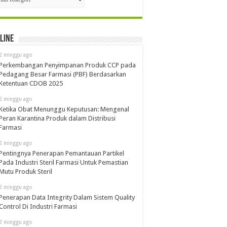
line
2 minggu ago
Perkembangan Penyimpanan Produk CCP pada
Pedagang Besar Farmasi (PBF) Berdasarkan
Ketentuan CDOB 2025
2 minggu ago
Ketika Obat Menunggu Keputusan: Mengenal
Peran Karantina Produk dalam Distribusi
Farmasi
2 minggu ago
Pentingnya Penerapan Pemantauan Partikel
Pada Industri Steril Farmasi Untuk Pemastian
Mutu Produk Steril
2 minggu ago
Penerapan Data Integrity Dalam Sistem Quality
Control Di Industri Farmasi
2 minggu ago