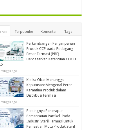
rkini
Terpopuler
Komentar
Tags
Perkembangan Penyimpanan
Produk CCP pada Pedagang
Besar Farmasi (PBF)
Berdasarkan Ketentuan CDOB
25
 minggu ago
Ketika Obat Menunggu
Keputusan: Mengenal Peran
Karantina Produk dalam
Distribusi Farmasi
 minggu ago
Pentingnya Penerapan
Pemantauan Partikel Pada
Industri Steril Farmasi Untuk
Pemastian Mutu Produk Steril