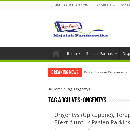
About Us
Donas
JUMAT , AGUSTUS 7 2026
Berita
Sediaan Farmasi
Dis
Breaking News
Perkembangan Penyimpanan 
Home
/
Tag:
Ongentys
Tag Archives:
Ongentys
Ongentys (Opicapone), Tera
Efektif untuk Pasien Parkin