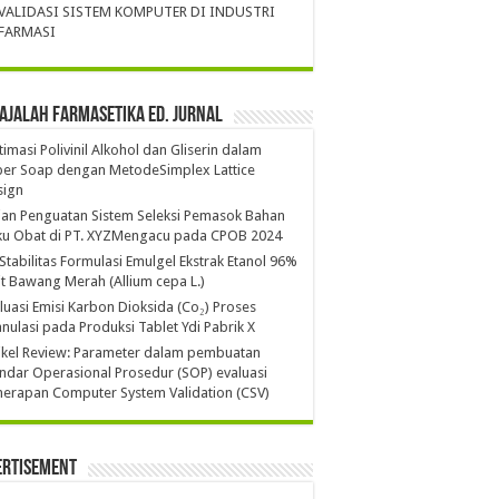
VALIDASI SISTEM KOMPUTER DI INDUSTRI
FARMASI
ajalah Farmasetika Ed. Jurnal
imasi Polivinil Alkohol dan Gliserin dalam
per Soap dengan MetodeSimplex Lattice
sign
ian Penguatan Sistem Seleksi Pemasok Bahan
ku Obat di PT. XYZMengacu pada CPOB 2024
 Stabilitas Formulasi Emulgel Ekstrak Etanol 96%
it Bawang Merah (Allium cepa L.)
luasi Emisi Karbon Dioksida (Co₂) Proses
nulasi pada Produksi Tablet Ydi Pabrik X
ikel Review: Parameter dalam pembuatan
ndar Operasional Prosedur (SOP) evaluasi
erapan Computer System Validation (CSV)
ertisement