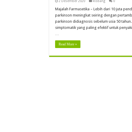
2 Desember 2020
Risbang
0
Majalah Farmasetika – Lebih dari 10 juta pen
parkinson meningkat seiring dengan pertamb
parkinson didiagnosis sebelum usia 50 tahun
simptomatik yang paling efektif untuk penyak
…
Read More »