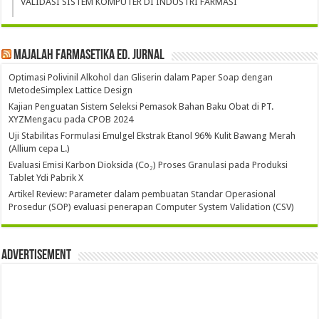
VALIDASI SISTEM KOMPUTER DI INDUSTRI FARMASI
Majalah Farmasetika Ed. Jurnal
Optimasi Polivinil Alkohol dan Gliserin dalam Paper Soap dengan
MetodeSimplex Lattice Design
Kajian Penguatan Sistem Seleksi Pemasok Bahan Baku Obat di PT.
XYZMengacu pada CPOB 2024
Uji Stabilitas Formulasi Emulgel Ekstrak Etanol 96% Kulit Bawang Merah
(Allium cepa L.)
Evaluasi Emisi Karbon Dioksida (Co₂) Proses Granulasi pada Produksi
Tablet Ydi Pabrik X
Artikel Review: Parameter dalam pembuatan Standar Operasional
Prosedur (SOP) evaluasi penerapan Computer System Validation (CSV)
Advertisement