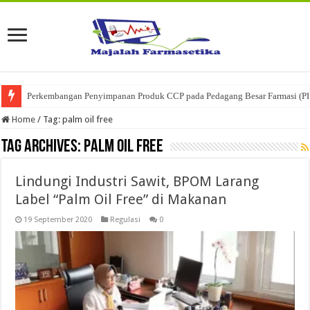
Perkembangan Penyimpanan Produk CCP pada Pedagang Besar Farmasi (P
Home
/
Tag:
palm oil free
Tag Archives:
palm oil free
Lindungi Industri Sawit, BPOM Larang
Label “Palm Oil Free” di Makanan
19 September 2020
Regulasi
0