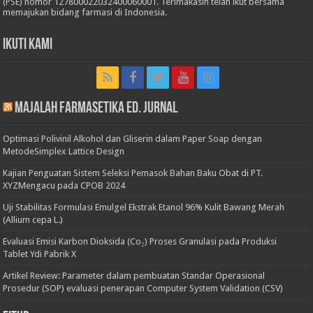
(PSE) nomor 127800022032400060001. Terimakasih telah ikut bersama
memajukan bidang farmasi di Indonesia.
Ikuti Kami
Majalah Farmasetika Ed. Jurnal
Optimasi Polivinil Alkohol dan Gliserin dalam Paper Soap dengan
MetodeSimplex Lattice Design
Kajian Penguatan Sistem Seleksi Pemasok Bahan Baku Obat di PT.
XYZMengacu pada CPOB 2024
Uji Stabilitas Formulasi Emulgel Ekstrak Etanol 96% Kulit Bawang Merah
(Allium cepa L.)
Evaluasi Emisi Karbon Dioksida (Co₂) Proses Granulasi pada Produksi
Tablet Ydi Pabrik X
Artikel Review: Parameter dalam pembuatan Standar Operasional
Prosedur (SOP) evaluasi penerapan Computer System Validation (CSV)