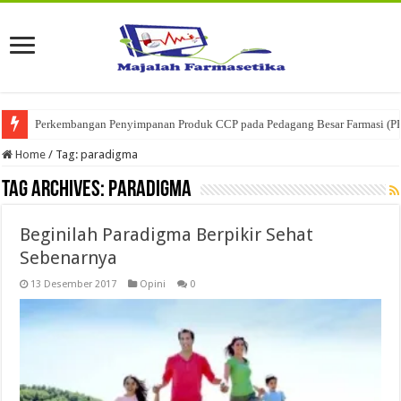
Perkembangan Penyimpanan Produk CCP pada Pedagang Besar Farmasi (P
Home
/
Tag:
paradigma
Tag Archives:
paradigma
Beginilah Paradigma Berpikir Sehat
Sebenarnya
13 Desember 2017
Opini
0