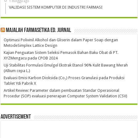
1 minggu ago
VALIDASI SISTEM KOMPUTER DI INDUSTRI FARMASI
Majalah Farmasetika Ed. Jurnal
Optimasi Polivinil Alkohol dan Gliserin dalam Paper Soap dengan
MetodeSimplex Lattice Design
Kajian Penguatan Sistem Seleksi Pemasok Bahan Baku Obat di PT.
XYZMengacu pada CPOB 2024
Uji Stabilitas Formulasi Emulgel Ekstrak Etanol 96% Kulit Bawang Merah
(Allium cepa L.)
Evaluasi Emisi Karbon Dioksida (Co₂) Proses Granulasi pada Produksi
Tablet Ydi Pabrik X
Artikel Review: Parameter dalam pembuatan Standar Operasional
Prosedur (SOP) evaluasi penerapan Computer System Validation (CSV)
Advertisement