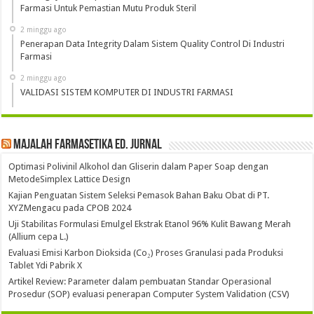
Farmasi Untuk Pemastian Mutu Produk Steril
2 minggu ago
Penerapan Data Integrity Dalam Sistem Quality Control Di Industri
Farmasi
2 minggu ago
VALIDASI SISTEM KOMPUTER DI INDUSTRI FARMASI
Majalah Farmasetika Ed. Jurnal
Optimasi Polivinil Alkohol dan Gliserin dalam Paper Soap dengan
MetodeSimplex Lattice Design
Kajian Penguatan Sistem Seleksi Pemasok Bahan Baku Obat di PT.
XYZMengacu pada CPOB 2024
Uji Stabilitas Formulasi Emulgel Ekstrak Etanol 96% Kulit Bawang Merah
(Allium cepa L.)
Evaluasi Emisi Karbon Dioksida (Co₂) Proses Granulasi pada Produksi
Tablet Ydi Pabrik X
Artikel Review: Parameter dalam pembuatan Standar Operasional
Prosedur (SOP) evaluasi penerapan Computer System Validation (CSV)