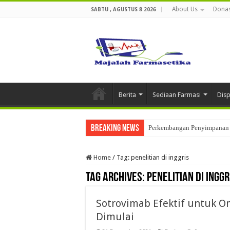
About Us
Donas
SABTU , AGUSTUS 8 2026
Berita
Sediaan Farmasi
Dis
Breaking News
Perkembangan Penyimpanan 
Home
/
Tag:
penelitian di inggris
Tag Archives:
penelitian di inggr
Sotrovimab Efektif untuk Omi
Dimulai