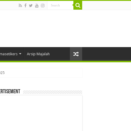
masetikers
Arsip Majalah
025
ertisement