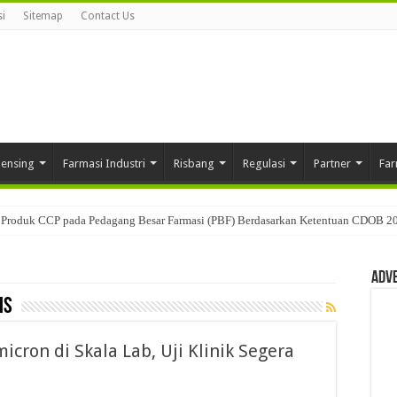
i
Sitemap
Contact Us
pensing
Farmasi Industri
Risbang
Regulasi
Partner
Far
Produk CCP pada Pedagang Besar Farmasi (PBF) Berdasarkan Ketentuan CDOB 2
Adv
is
cron di Skala Lab, Uji Klinik Segera