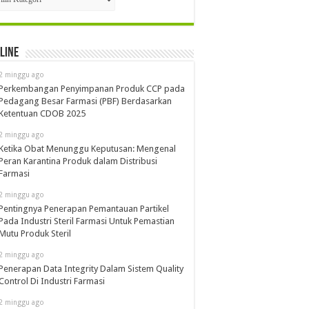
line
2 minggu ago
Perkembangan Penyimpanan Produk CCP pada
Pedagang Besar Farmasi (PBF) Berdasarkan
Ketentuan CDOB 2025
2 minggu ago
Ketika Obat Menunggu Keputusan: Mengenal
Peran Karantina Produk dalam Distribusi
Farmasi
2 minggu ago
Pentingnya Penerapan Pemantauan Partikel
Pada Industri Steril Farmasi Untuk Pemastian
Mutu Produk Steril
2 minggu ago
Penerapan Data Integrity Dalam Sistem Quality
Control Di Industri Farmasi
2 minggu ago