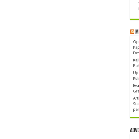
M
Opt
Pa
De
Kaj
Ba
Uji
Kul
Eva
Gra
Art
Sta
pen
Adv