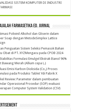
VALIDASI SISTEM KOMPUTER DI INDUSTRI
FARMASI
ajalah Farmasetika Ed. Jurnal
imasi Polivinil Alkohol dan Gliserin dalam
per Soap dengan MetodeSimplex Lattice
sign
ian Penguatan Sistem Seleksi Pemasok Bahan
ku Obat di PT. XYZMengacu pada CPOB 2024
 Stabilitas Formulasi Emulgel Ekstrak Etanol 96%
it Bawang Merah (Allium cepa L.)
luasi Emisi Karbon Dioksida (Co₂) Proses
nulasi pada Produksi Tablet Ydi Pabrik X
ikel Review: Parameter dalam pembuatan
ndar Operasional Prosedur (SOP) evaluasi
erapan Computer System Validation (CSV)
ertisement