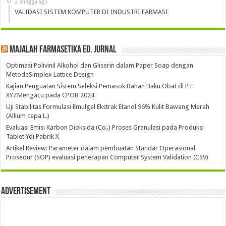
2 minggu ago
VALIDASI SISTEM KOMPUTER DI INDUSTRI FARMASI
Majalah Farmasetika Ed. Jurnal
Optimasi Polivinil Alkohol dan Gliserin dalam Paper Soap dengan
MetodeSimplex Lattice Design
Kajian Penguatan Sistem Seleksi Pemasok Bahan Baku Obat di PT.
XYZMengacu pada CPOB 2024
Uji Stabilitas Formulasi Emulgel Ekstrak Etanol 96% Kulit Bawang Merah
(Allium cepa L.)
Evaluasi Emisi Karbon Dioksida (Co₂) Proses Granulasi pada Produksi
Tablet Ydi Pabrik X
Artikel Review: Parameter dalam pembuatan Standar Operasional
Prosedur (SOP) evaluasi penerapan Computer System Validation (CSV)
Advertisement