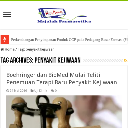
Perkembangan Penyimpanan Produk CCP pada Pedagang Besar Farmasi (P
Home
/
Tag:
penyakit kejiwaan
Tag Archives:
penyakit kejiwaan
Boehringer dan BioMed Mulai Teliti
Penemuan Terapi Baru Penyakit Kejiwaan
24 Mei 2016
Uji Klinik
0