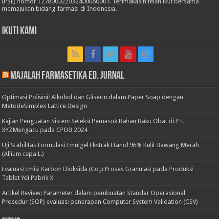
(PSE) nomor 127800022032400060001. Terimakasih telah ikut bersama
memajukan bidang farmasi di Indonesia.
Ikuti Kami
Majalah Farmasetika Ed. Jurnal
Optimasi Polivinil Alkohol dan Gliserin dalam Paper Soap dengan
MetodeSimplex Lattice Design
Kajian Penguatan Sistem Seleksi Pemasok Bahan Baku Obat di PT.
XYZMengacu pada CPOB 2024
Uji Stabilitas Formulasi Emulgel Ekstrak Etanol 96% Kulit Bawang Merah
(Allium cepa L.)
Evaluasi Emisi Karbon Dioksida (Co₂) Proses Granulasi pada Produksi
Tablet Ydi Pabrik X
Artikel Review: Parameter dalam pembuatan Standar Operasional
Prosedur (SOP) evaluasi penerapan Computer System Validation (CSV)