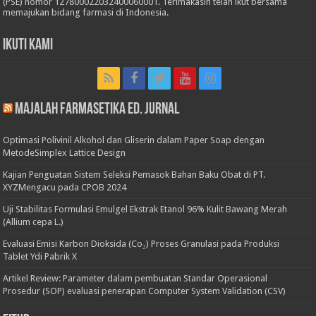
(PSE) nomor 127800022032400060001. Terimakasih telah ikut bersama
memajukan bidang farmasi di Indonesia.
Ikuti Kami
Majalah Farmasetika Ed. Jurnal
Optimasi Polivinil Alkohol dan Gliserin dalam Paper Soap dengan
MetodeSimplex Lattice Design
Kajian Penguatan Sistem Seleksi Pemasok Bahan Baku Obat di PT.
XYZMengacu pada CPOB 2024
Uji Stabilitas Formulasi Emulgel Ekstrak Etanol 96% Kulit Bawang Merah
(Allium cepa L.)
Evaluasi Emisi Karbon Dioksida (Co₂) Proses Granulasi pada Produksi
Tablet Ydi Pabrik X
Artikel Review: Parameter dalam pembuatan Standar Operasional
Prosedur (SOP) evaluasi penerapan Computer System Validation (CSV)