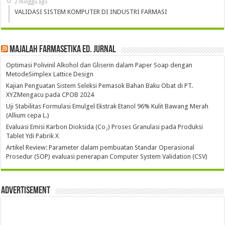
2 minggu ago
VALIDASI SISTEM KOMPUTER DI INDUSTRI FARMASI
Majalah Farmasetika Ed. Jurnal
Optimasi Polivinil Alkohol dan Gliserin dalam Paper Soap dengan
MetodeSimplex Lattice Design
Kajian Penguatan Sistem Seleksi Pemasok Bahan Baku Obat di PT.
XYZMengacu pada CPOB 2024
Uji Stabilitas Formulasi Emulgel Ekstrak Etanol 96% Kulit Bawang Merah
(Allium cepa L.)
Evaluasi Emisi Karbon Dioksida (Co₂) Proses Granulasi pada Produksi
Tablet Ydi Pabrik X
Artikel Review: Parameter dalam pembuatan Standar Operasional
Prosedur (SOP) evaluasi penerapan Computer System Validation (CSV)
Advertisement