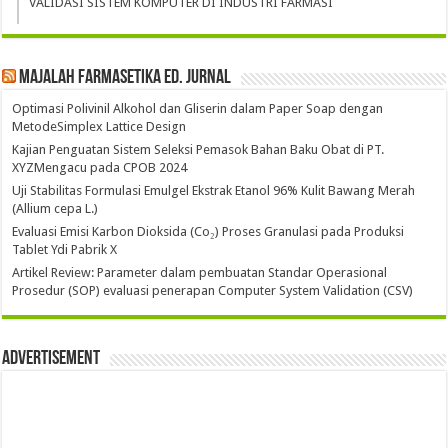
VALIDASI SISTEM KOMPUTER DI INDUSTRI FARMASI
Majalah Farmasetika Ed. Jurnal
Optimasi Polivinil Alkohol dan Gliserin dalam Paper Soap dengan
MetodeSimplex Lattice Design
Kajian Penguatan Sistem Seleksi Pemasok Bahan Baku Obat di PT.
XYZMengacu pada CPOB 2024
Uji Stabilitas Formulasi Emulgel Ekstrak Etanol 96% Kulit Bawang Merah
(Allium cepa L.)
Evaluasi Emisi Karbon Dioksida (Co₂) Proses Granulasi pada Produksi
Tablet Ydi Pabrik X
Artikel Review: Parameter dalam pembuatan Standar Operasional
Prosedur (SOP) evaluasi penerapan Computer System Validation (CSV)
Advertisement