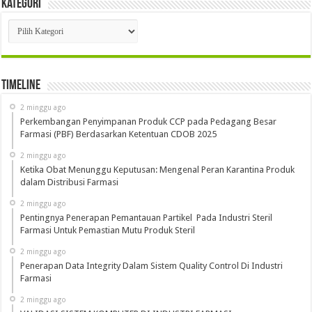
Kategori
Kategori
Timeline
2 minggu ago
Perkembangan Penyimpanan Produk CCP pada Pedagang Besar
Farmasi (PBF) Berdasarkan Ketentuan CDOB 2025
2 minggu ago
Ketika Obat Menunggu Keputusan: Mengenal Peran Karantina Produk
dalam Distribusi Farmasi
2 minggu ago
Pentingnya Penerapan Pemantauan Partikel Pada Industri Steril
Farmasi Untuk Pemastian Mutu Produk Steril
2 minggu ago
Penerapan Data Integrity Dalam Sistem Quality Control Di Industri
Farmasi
2 minggu ago