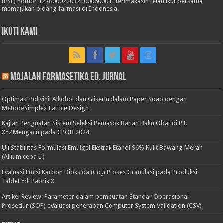
(PSE) nomor 127800022032400060001. Terimakasih telah ikut bersama
memajukan bidang farmasi di Indonesia.
Ikuti Kami
Majalah Farmasetika Ed. Jurnal
Optimasi Polivinil Alkohol dan Gliserin dalam Paper Soap dengan
MetodeSimplex Lattice Design
Kajian Penguatan Sistem Seleksi Pemasok Bahan Baku Obat di PT.
XYZMengacu pada CPOB 2024
Uji Stabilitas Formulasi Emulgel Ekstrak Etanol 96% Kulit Bawang Merah
(Allium cepa L.)
Evaluasi Emisi Karbon Dioksida (Co₂) Proses Granulasi pada Produksi
Tablet Ydi Pabrik X
Artikel Review: Parameter dalam pembuatan Standar Operasional
Prosedur (SOP) evaluasi penerapan Computer System Validation (CSV)