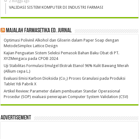
2 minggu ago
VALIDASI SISTEM KOMPUTER DI INDUSTRI FARMASI
Majalah Farmasetika Ed. Jurnal
Optimasi Polivinil Alkohol dan Gliserin dalam Paper Soap dengan
MetodeSimplex Lattice Design
Kajian Penguatan Sistem Seleksi Pemasok Bahan Baku Obat di PT.
XYZMengacu pada CPOB 2024
Uji Stabilitas Formulasi Emulgel Ekstrak Etanol 96% Kulit Bawang Merah
(Allium cepa L.)
Evaluasi Emisi Karbon Dioksida (Co₂) Proses Granulasi pada Produksi
Tablet Ydi Pabrik X
Artikel Review: Parameter dalam pembuatan Standar Operasional
Prosedur (SOP) evaluasi penerapan Computer System Validation (CSV)
Advertisement