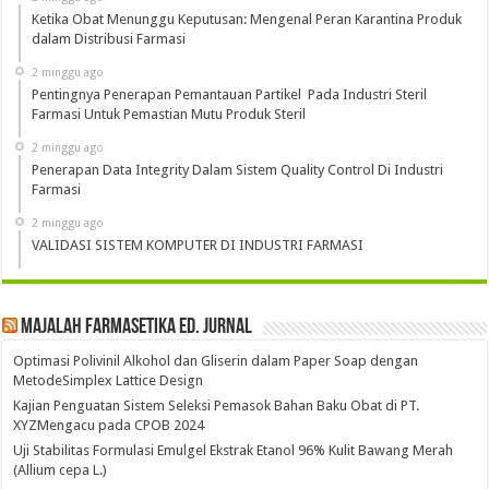
Ketika Obat Menunggu Keputusan: Mengenal Peran Karantina Produk
dalam Distribusi Farmasi
2 minggu ago
Pentingnya Penerapan Pemantauan Partikel Pada Industri Steril
Farmasi Untuk Pemastian Mutu Produk Steril
2 minggu ago
Penerapan Data Integrity Dalam Sistem Quality Control Di Industri
Farmasi
2 minggu ago
VALIDASI SISTEM KOMPUTER DI INDUSTRI FARMASI
Majalah Farmasetika Ed. Jurnal
Optimasi Polivinil Alkohol dan Gliserin dalam Paper Soap dengan
MetodeSimplex Lattice Design
Kajian Penguatan Sistem Seleksi Pemasok Bahan Baku Obat di PT.
XYZMengacu pada CPOB 2024
Uji Stabilitas Formulasi Emulgel Ekstrak Etanol 96% Kulit Bawang Merah
(Allium cepa L.)