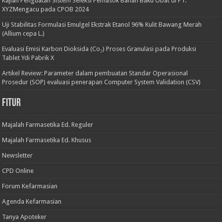
Kajian Penguatan Sistem Seleksi Pemasok Bahan Baku Obat di PT.
XYZMengacu pada CPOB 2024
Uji Stabilitas Formulasi Emulgel Ekstrak Etanol 96% Kulit Bawang Merah
(Allium cepa L.)
Evaluasi Emisi Karbon Dioksida (Co₂) Proses Granulasi pada Produksi
Tablet Ydi Pabrik X
Artikel Review: Parameter dalam pembuatan Standar Operasional
Prosedur (SOP) evaluasi penerapan Computer System Validation (CSV)
Fitur
Majalah Farmasetika Ed. Reguler
Majalah Farmasetika Ed. Khusus
Newsletter
CPD Online
Forum Kefarmasian
Agenda Kefarmasian
Tanya Apoteker