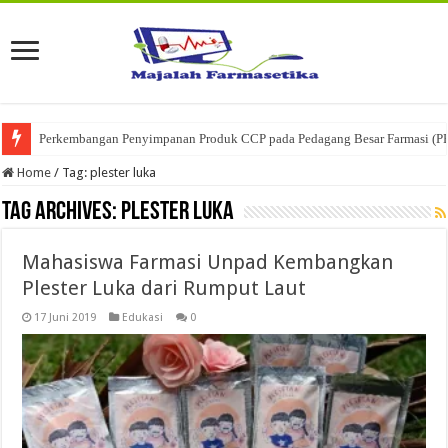
Perkembangan Penyimpanan Produk CCP pada Pedagang Besar Farmasi (P
Home
/
Tag:
plester luka
Tag Archives:
plester luka
Mahasiswa Farmasi Unpad Kembangkan
Plester Luka dari Rumput Laut
17 Juni 2019
Edukasi
0