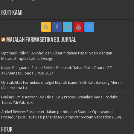
Ikuti Kami
Majalah Farmasetika Ed. Jurnal
Optimasi Polivinil Alkohol dan Gliserin dalam Paper Soap dengan
MetodeSimplex Lattice Design
Kajian Penguatan Sistem Seleksi Pemasok Bahan Baku Obat di PT.
XYZMengacu pada CPOB 2024
Uji Stabilitas Formulasi Emulgel Ekstrak Etanol 96% Kulit Bawang Merah
(Allium cepa L.)
Evaluasi Emisi Karbon Dioksida (Co₂) Proses Granulasi pada Produksi
Tablet Ydi Pabrik X
Artikel Review: Parameter dalam pembuatan Standar Operasional
Prosedur (SOP) evaluasi penerapan Computer System Validation (CSV)
Fitur