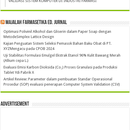
VALIDASI SISTEM KOMPUTER DI INDUSTRI FARMASI
Majalah Farmasetika Ed. Jurnal
Optimasi Polivinil Alkohol dan Gliserin dalam Paper Soap dengan
MetodeSimplex Lattice Design
Kajian Penguatan Sistem Seleksi Pemasok Bahan Baku Obat di PT.
XYZMengacu pada CPOB 2024
Uji Stabilitas Formulasi Emulgel Ekstrak Etanol 96% Kulit Bawang Merah
(Allium cepa L.)
Evaluasi Emisi Karbon Dioksida (Co₂) Proses Granulasi pada Produksi
Tablet Ydi Pabrik X
Artikel Review: Parameter dalam pembuatan Standar Operasional
Prosedur (SOP) evaluasi penerapan Computer System Validation (CSV)
Advertisement