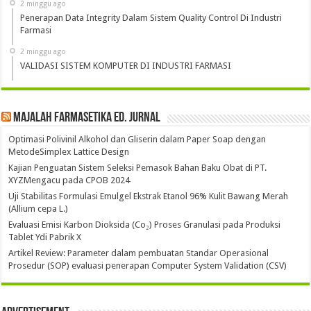
2 minggu ago
Penerapan Data Integrity Dalam Sistem Quality Control Di Industri
Farmasi
2 minggu ago
VALIDASI SISTEM KOMPUTER DI INDUSTRI FARMASI
Majalah Farmasetika Ed. Jurnal
Optimasi Polivinil Alkohol dan Gliserin dalam Paper Soap dengan
MetodeSimplex Lattice Design
Kajian Penguatan Sistem Seleksi Pemasok Bahan Baku Obat di PT.
XYZMengacu pada CPOB 2024
Uji Stabilitas Formulasi Emulgel Ekstrak Etanol 96% Kulit Bawang Merah
(Allium cepa L.)
Evaluasi Emisi Karbon Dioksida (Co₂) Proses Granulasi pada Produksi
Tablet Ydi Pabrik X
Artikel Review: Parameter dalam pembuatan Standar Operasional
Prosedur (SOP) evaluasi penerapan Computer System Validation (CSV)