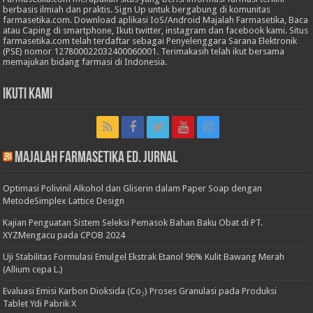
berbasis ilmiah dan praktis. Sign Up untuk bergabung di komunitas
farmasetika.com. Download aplikasi IoS/Android Majalah Farmasetika, Baca
atau Caping di smartphone, Ikuti twitter, instagram dan facebook kami. Situs
farmasetika.com telah terdaftar sebagai Penyelenggara Sarana Elektronik
(PSE) nomor 127800022032400060001. Terimakasih telah ikut bersama
memajukan bidang farmasi di Indonesia.
Ikuti Kami
Majalah Farmasetika Ed. Jurnal
Optimasi Polivinil Alkohol dan Gliserin dalam Paper Soap dengan
MetodeSimplex Lattice Design
Kajian Penguatan Sistem Seleksi Pemasok Bahan Baku Obat di PT.
XYZMengacu pada CPOB 2024
Uji Stabilitas Formulasi Emulgel Ekstrak Etanol 96% Kulit Bawang Merah
(Allium cepa L.)
Evaluasi Emisi Karbon Dioksida (Co₂) Proses Granulasi pada Produksi
Tablet Ydi Pabrik X