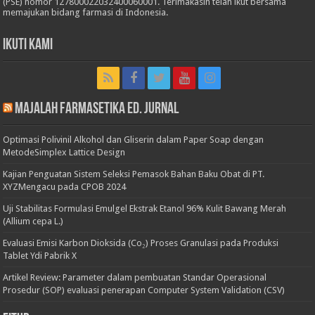
(PSE) nomor 127800022032400060001. Terimakasih telah ikut bersama
memajukan bidang farmasi di Indonesia.
Ikuti Kami
Majalah Farmasetika Ed. Jurnal
Optimasi Polivinil Alkohol dan Gliserin dalam Paper Soap dengan
MetodeSimplex Lattice Design
Kajian Penguatan Sistem Seleksi Pemasok Bahan Baku Obat di PT.
XYZMengacu pada CPOB 2024
Uji Stabilitas Formulasi Emulgel Ekstrak Etanol 96% Kulit Bawang Merah
(Allium cepa L.)
Evaluasi Emisi Karbon Dioksida (Co₂) Proses Granulasi pada Produksi
Tablet Ydi Pabrik X
Artikel Review: Parameter dalam pembuatan Standar Operasional
Prosedur (SOP) evaluasi penerapan Computer System Validation (CSV)