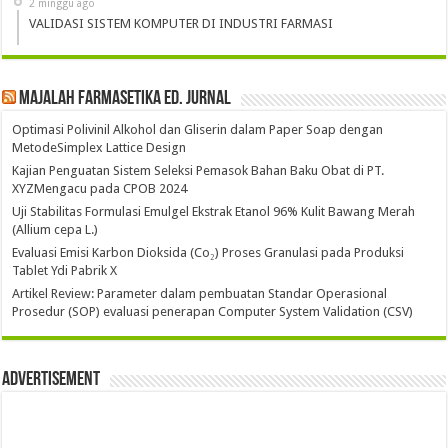
2 minggu ago
VALIDASI SISTEM KOMPUTER DI INDUSTRI FARMASI
Majalah Farmasetika Ed. Jurnal
Optimasi Polivinil Alkohol dan Gliserin dalam Paper Soap dengan
MetodeSimplex Lattice Design
Kajian Penguatan Sistem Seleksi Pemasok Bahan Baku Obat di PT.
XYZMengacu pada CPOB 2024
Uji Stabilitas Formulasi Emulgel Ekstrak Etanol 96% Kulit Bawang Merah
(Allium cepa L.)
Evaluasi Emisi Karbon Dioksida (Co₂) Proses Granulasi pada Produksi
Tablet Ydi Pabrik X
Artikel Review: Parameter dalam pembuatan Standar Operasional
Prosedur (SOP) evaluasi penerapan Computer System Validation (CSV)
Advertisement