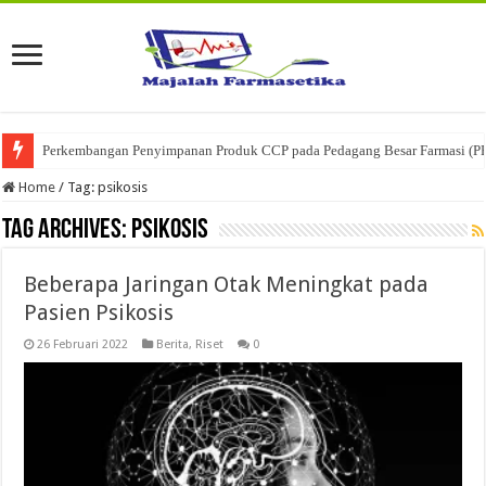
Perkembangan Penyimpanan Produk CCP pada Pedagang Besar Farmasi (P
Home
/
Tag:
psikosis
Tag Archives:
psikosis
Beberapa Jaringan Otak Meningkat pada
Pasien Psikosis
26 Februari 2022
Berita
,
Riset
0