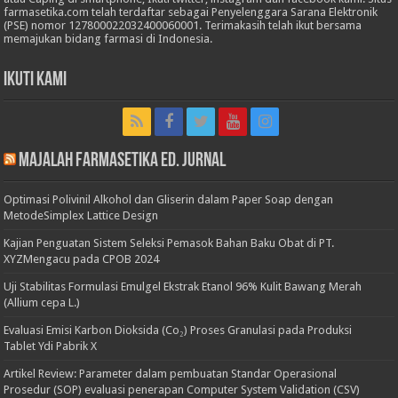
farmasetika.com telah terdaftar sebagai Penyelenggara Sarana Elektronik
(PSE) nomor 127800022032400060001. Terimakasih telah ikut bersama
memajukan bidang farmasi di Indonesia.
Ikuti Kami
Majalah Farmasetika Ed. Jurnal
Optimasi Polivinil Alkohol dan Gliserin dalam Paper Soap dengan
MetodeSimplex Lattice Design
Kajian Penguatan Sistem Seleksi Pemasok Bahan Baku Obat di PT.
XYZMengacu pada CPOB 2024
Uji Stabilitas Formulasi Emulgel Ekstrak Etanol 96% Kulit Bawang Merah
(Allium cepa L.)
Evaluasi Emisi Karbon Dioksida (Co₂) Proses Granulasi pada Produksi
Tablet Ydi Pabrik X
Artikel Review: Parameter dalam pembuatan Standar Operasional
Prosedur (SOP) evaluasi penerapan Computer System Validation (CSV)