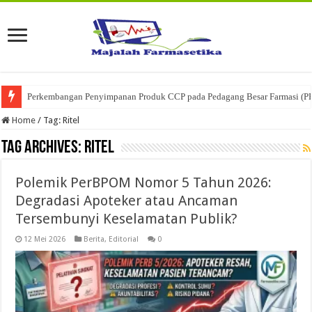
Perkembangan Penyimpanan Produk CCP pada Pedagang Besar Farmasi (P
Home
/
Tag:
Ritel
Tag Archives:
Ritel
Polemik PerBPOM Nomor 5 Tahun 2026:
Degradasi Apoteker atau Ancaman
Tersembunyi Keselamatan Publik?
12 Mei 2026
Berita
,
Editorial
0