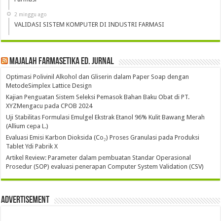
2 minggu ago
VALIDASI SISTEM KOMPUTER DI INDUSTRI FARMASI
Majalah Farmasetika Ed. Jurnal
Optimasi Polivinil Alkohol dan Gliserin dalam Paper Soap dengan
MetodeSimplex Lattice Design
Kajian Penguatan Sistem Seleksi Pemasok Bahan Baku Obat di PT.
XYZMengacu pada CPOB 2024
Uji Stabilitas Formulasi Emulgel Ekstrak Etanol 96% Kulit Bawang Merah
(Allium cepa L.)
Evaluasi Emisi Karbon Dioksida (Co₂) Proses Granulasi pada Produksi
Tablet Ydi Pabrik X
Artikel Review: Parameter dalam pembuatan Standar Operasional
Prosedur (SOP) evaluasi penerapan Computer System Validation (CSV)
Advertisement