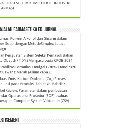
VALIDASI SISTEM KOMPUTER DI INDUSTRI
FARMASI
ajalah Farmasetika Ed. Jurnal
imasi Polivinil Alkohol dan Gliserin dalam
per Soap dengan MetodeSimplex Lattice
sign
ian Penguatan Sistem Seleksi Pemasok Bahan
ku Obat di PT. XYZMengacu pada CPOB 2024
 Stabilitas Formulasi Emulgel Ekstrak Etanol 96%
it Bawang Merah (Allium cepa L.)
luasi Emisi Karbon Dioksida (Co₂) Proses
nulasi pada Produksi Tablet Ydi Pabrik X
ikel Review: Parameter dalam pembuatan
ndar Operasional Prosedur (SOP) evaluasi
erapan Computer System Validation (CSV)
ertisement