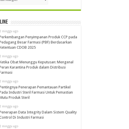
line
2 minggu ago
Perkembangan Penyimpanan Produk CCP pada
Pedagang Besar Farmasi (PBF) Berdasarkan
Ketentuan CDOB 2025
2 minggu ago
Ketika Obat Menunggu Keputusan: Mengenal
Peran Karantina Produk dalam Distribusi
Farmasi
2 minggu ago
Pentingnya Penerapan Pemantauan Partikel
Pada Industri Steril Farmasi Untuk Pemastian
Mutu Produk Steril
2 minggu ago
Penerapan Data Integrity Dalam Sistem Quality
Control Di Industri Farmasi
2 minggu ago