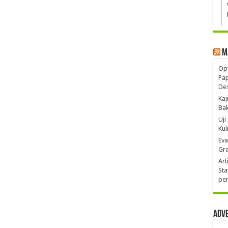
M
Opt
Pa
De
Kaj
Ba
Uji
Kul
Eva
Gra
Art
Sta
pen
Adv