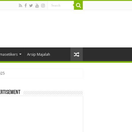
masetikers
Arsip Majalah
025
ertisement