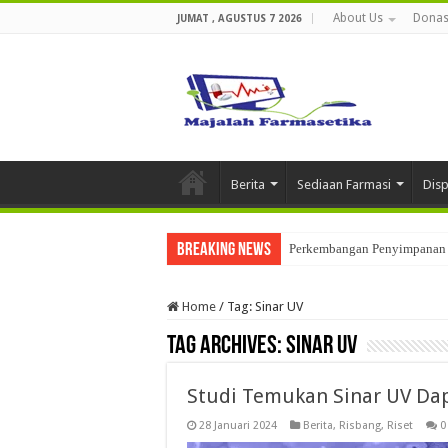
About Us
Donas
JUMAT , AGUSTUS 7 2026
Berita
Sediaan Farmasi
Dis
Breaking News
Perkembangan Penyimpanan 
Home
/
Tag:
Sinar UV
Tag Archives:
Sinar UV
Studi Temukan Sinar UV Da
28 Januari 2024
Berita
,
Risbang
,
Riset
0