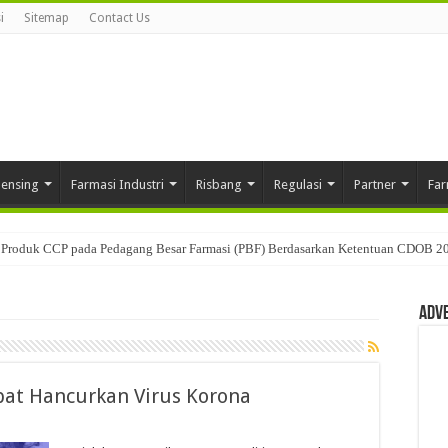
i
Sitemap
Contact Us
pensing
Farmasi Industri
Risbang
Regulasi
Partner
Far
Produk CCP pada Pedagang Besar Farmasi (PBF) Berdasarkan Ketentuan CDOB 2
Adv
pat Hancurkan Virus Korona