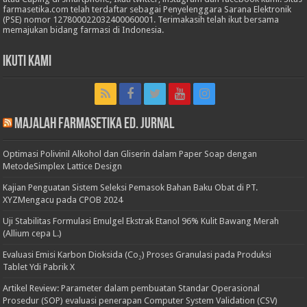
farmasetika.com telah terdaftar sebagai Penyelenggara Sarana Elektronik
(PSE) nomor 127800022032400060001. Terimakasih telah ikut bersama
memajukan bidang farmasi di Indonesia.
Ikuti Kami
Majalah Farmasetika Ed. Jurnal
Optimasi Polivinil Alkohol dan Gliserin dalam Paper Soap dengan
MetodeSimplex Lattice Design
Kajian Penguatan Sistem Seleksi Pemasok Bahan Baku Obat di PT.
XYZMengacu pada CPOB 2024
Uji Stabilitas Formulasi Emulgel Ekstrak Etanol 96% Kulit Bawang Merah
(Allium cepa L.)
Evaluasi Emisi Karbon Dioksida (Co₂) Proses Granulasi pada Produksi
Tablet Ydi Pabrik X
Artikel Review: Parameter dalam pembuatan Standar Operasional
Prosedur (SOP) evaluasi penerapan Computer System Validation (CSV)