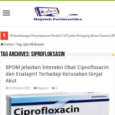
Perkembangan Penyimpanan Produk CCP pada Pedagang Besar Farmasi (P
Home
/
Tag:
siprofloksasin
Tag Archives:
siprofloksasin
BPOM Jelaskan Interaksi Obat Ciprofloxacin
dan Enalapril Terhadap Kerusakan Ginjal
Akut
23 Oktober 2017
Regulasi
0