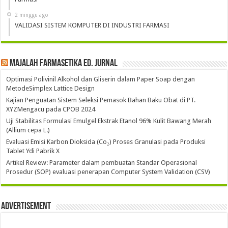
2 minggu ago
VALIDASI SISTEM KOMPUTER DI INDUSTRI FARMASI
Majalah Farmasetika Ed. Jurnal
Optimasi Polivinil Alkohol dan Gliserin dalam Paper Soap dengan
MetodeSimplex Lattice Design
Kajian Penguatan Sistem Seleksi Pemasok Bahan Baku Obat di PT.
XYZMengacu pada CPOB 2024
Uji Stabilitas Formulasi Emulgel Ekstrak Etanol 96% Kulit Bawang Merah
(Allium cepa L.)
Evaluasi Emisi Karbon Dioksida (Co₂) Proses Granulasi pada Produksi
Tablet Ydi Pabrik X
Artikel Review: Parameter dalam pembuatan Standar Operasional
Prosedur (SOP) evaluasi penerapan Computer System Validation (CSV)
Advertisement