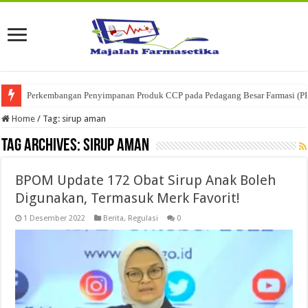
Perkembangan Penyimpanan Produk CCP pada Pedagang Besar Farmasi (P
Home
/
Tag:
sirup aman
Tag Archives:
sirup aman
BPOM Update 172 Obat Sirup Anak Boleh
Digunakan, Termasuk Merk Favorit!
1 Desember 2022
Berita
,
Regulasi
0