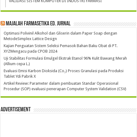
VALIDASI SISTEM KOMPUTER DI INDUSTRI FARMASI
Majalah Farmasetika Ed. Jurnal
Optimasi Polivinil Alkohol dan Gliserin dalam Paper Soap dengan
MetodeSimplex Lattice Design
Kajian Penguatan Sistem Seleksi Pemasok Bahan Baku Obat di PT.
XYZMengacu pada CPOB 2024
Uji Stabilitas Formulasi Emulgel Ekstrak Etanol 96% Kulit Bawang Merah
(Allium cepa L.)
Evaluasi Emisi Karbon Dioksida (Co₂) Proses Granulasi pada Produksi
Tablet Ydi Pabrik X
Artikel Review: Parameter dalam pembuatan Standar Operasional
Prosedur (SOP) evaluasi penerapan Computer System Validation (CSV)
Advertisement