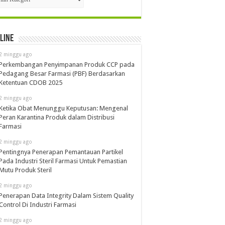
line
2 minggu ago
Perkembangan Penyimpanan Produk CCP pada
Pedagang Besar Farmasi (PBF) Berdasarkan
Ketentuan CDOB 2025
2 minggu ago
Ketika Obat Menunggu Keputusan: Mengenal
Peran Karantina Produk dalam Distribusi
Farmasi
2 minggu ago
Pentingnya Penerapan Pemantauan Partikel
Pada Industri Steril Farmasi Untuk Pemastian
Mutu Produk Steril
2 minggu ago
Penerapan Data Integrity Dalam Sistem Quality
Control Di Industri Farmasi
2 minggu ago