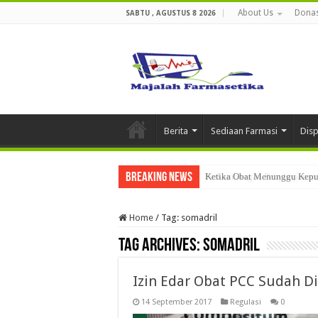
About Us
Donas
SABTU , AGUSTUS 8 2026
Berita
Sediaan Farmasi
Dis
Breaking News
Ketika Obat Menunggu Keput
Home
/
Tag:
somadril
Tag Archives:
somadril
Izin Edar Obat PCC Sudah 
14 September 2017
Regulasi
0