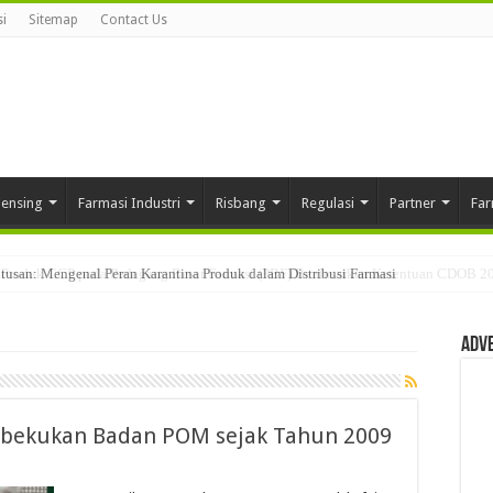
i
Sitemap
Contact Us
pensing
Farmasi Industri
Risbang
Regulasi
Partner
Far
usan: Mengenal Peran Karantina Produk dalam Distribusi Farmasi
Adv
Dibekukan Badan POM sejak Tahun 2009