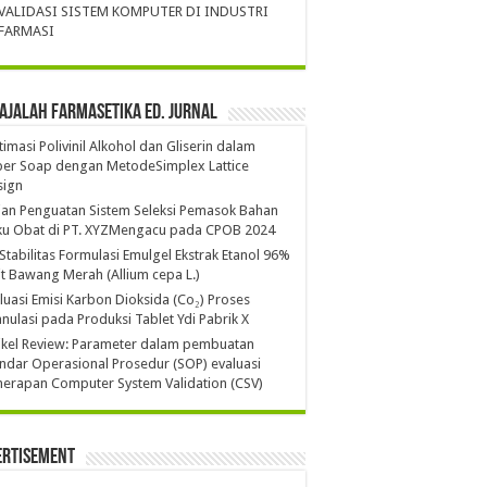
VALIDASI SISTEM KOMPUTER DI INDUSTRI
FARMASI
ajalah Farmasetika Ed. Jurnal
imasi Polivinil Alkohol dan Gliserin dalam
per Soap dengan MetodeSimplex Lattice
sign
ian Penguatan Sistem Seleksi Pemasok Bahan
ku Obat di PT. XYZMengacu pada CPOB 2024
 Stabilitas Formulasi Emulgel Ekstrak Etanol 96%
it Bawang Merah (Allium cepa L.)
luasi Emisi Karbon Dioksida (Co₂) Proses
nulasi pada Produksi Tablet Ydi Pabrik X
ikel Review: Parameter dalam pembuatan
ndar Operasional Prosedur (SOP) evaluasi
erapan Computer System Validation (CSV)
ertisement