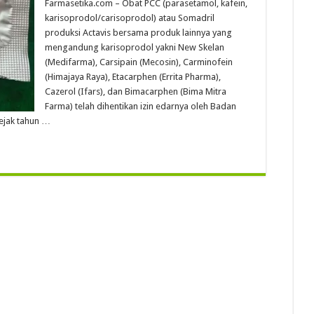
Farmasetika.com – Obat PCC (parasetamol, kafein,
karisoprodol/carisoprodol) atau Somadril
produksi Actavis bersama produk lainnya yang
mengandung karisoprodol yakni New Skelan
(Medifarma), Carsipain (Mecosin), Carminofein
(Himajaya Raya), Etacarphen (Errita Pharma),
Cazerol (Ifars), dan Bimacarphen (Bima Mitra
Farma) telah dihentikan izin edarnya oleh Badan
ejak tahun …