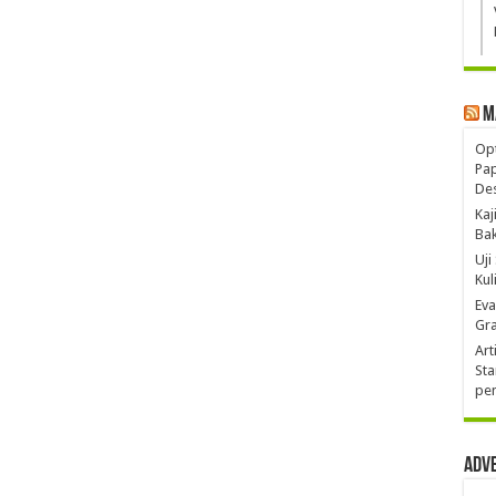
M
Opt
Pa
De
Kaj
Ba
Uji
Kul
Eva
Gra
Art
Sta
pen
Adv