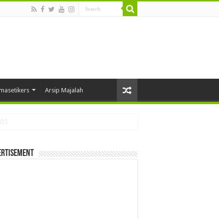
masetikers
Arsip Majalah
ertisement