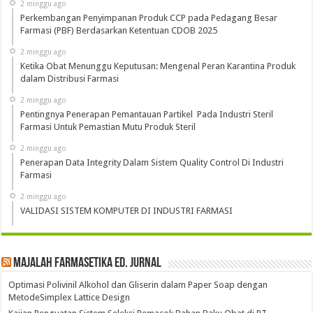
2 minggu ago
Perkembangan Penyimpanan Produk CCP pada Pedagang Besar
Farmasi (PBF) Berdasarkan Ketentuan CDOB 2025
2 minggu ago
Ketika Obat Menunggu Keputusan: Mengenal Peran Karantina Produk
dalam Distribusi Farmasi
2 minggu ago
Pentingnya Penerapan Pemantauan Partikel Pada Industri Steril
Farmasi Untuk Pemastian Mutu Produk Steril
2 minggu ago
Penerapan Data Integrity Dalam Sistem Quality Control Di Industri
Farmasi
2 minggu ago
VALIDASI SISTEM KOMPUTER DI INDUSTRI FARMASI
Majalah Farmasetika Ed. Jurnal
Optimasi Polivinil Alkohol dan Gliserin dalam Paper Soap dengan
MetodeSimplex Lattice Design