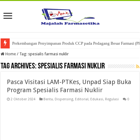
Perkembangan Penyimpanan Produk CCP pada Pedagang Besar Farmasi (P
Ketika Obat Menunggu Keputusan: Mengenal Peran Karantina Produk dalam
Home
/
Tag:
spesialis farmasi nuklir
Tag Archives:
spesialis farmasi nuklir
Pasca Visitasi LAM-PTKes, Unpad Siap Buka
Program Spesialis Farmasi Nuklir
2 Oktober 2024
Berita
,
Dispensing
,
Editorial
,
Edukasi
,
Regulasi
0