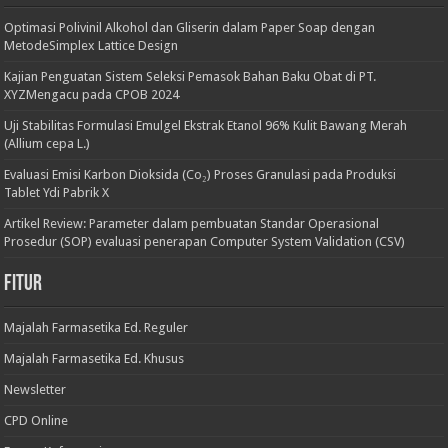
Optimasi Polivinil Alkohol dan Gliserin dalam Paper Soap dengan
MetodeSimplex Lattice Design
Kajian Penguatan Sistem Seleksi Pemasok Bahan Baku Obat di PT.
XYZMengacu pada CPOB 2024
Uji Stabilitas Formulasi Emulgel Ekstrak Etanol 96% Kulit Bawang Merah
(Allium cepa L.)
Evaluasi Emisi Karbon Dioksida (Co₂) Proses Granulasi pada Produksi
Tablet Ydi Pabrik X
Artikel Review: Parameter dalam pembuatan Standar Operasional
Prosedur (SOP) evaluasi penerapan Computer System Validation (CSV)
Fitur
Majalah Farmasetika Ed. Reguler
Majalah Farmasetika Ed. Khusus
Newsletter
CPD Online