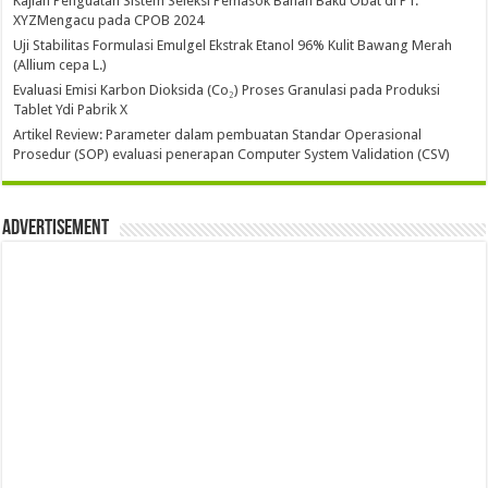
Kajian Penguatan Sistem Seleksi Pemasok Bahan Baku Obat di PT.
XYZMengacu pada CPOB 2024
Uji Stabilitas Formulasi Emulgel Ekstrak Etanol 96% Kulit Bawang Merah
(Allium cepa L.)
Evaluasi Emisi Karbon Dioksida (Co₂) Proses Granulasi pada Produksi
Tablet Ydi Pabrik X
Artikel Review: Parameter dalam pembuatan Standar Operasional
Prosedur (SOP) evaluasi penerapan Computer System Validation (CSV)
Advertisement