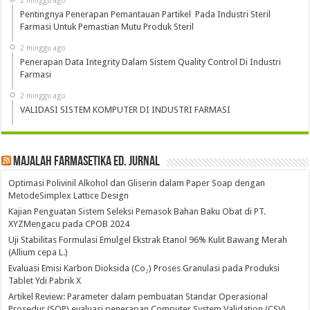
Pentingnya Penerapan Pemantauan Partikel Pada Industri Steril
Farmasi Untuk Pemastian Mutu Produk Steril
2 minggu ago
Penerapan Data Integrity Dalam Sistem Quality Control Di Industri
Farmasi
2 minggu ago
VALIDASI SISTEM KOMPUTER DI INDUSTRI FARMASI
Majalah Farmasetika Ed. Jurnal
Optimasi Polivinil Alkohol dan Gliserin dalam Paper Soap dengan
MetodeSimplex Lattice Design
Kajian Penguatan Sistem Seleksi Pemasok Bahan Baku Obat di PT.
XYZMengacu pada CPOB 2024
Uji Stabilitas Formulasi Emulgel Ekstrak Etanol 96% Kulit Bawang Merah
(Allium cepa L.)
Evaluasi Emisi Karbon Dioksida (Co₂) Proses Granulasi pada Produksi
Tablet Ydi Pabrik X
Artikel Review: Parameter dalam pembuatan Standar Operasional
Prosedur (SOP) evaluasi penerapan Computer System Validation (CSV)