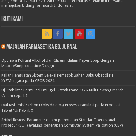
(PSE) nomor 127800022032400060001. Terimakasih telah ikut bersama
memajukan bidang farmasi di Indonesia.
Ikuti Kami
Majalah Farmasetika Ed. Jurnal
Optimasi Polivinil Alkohol dan Gliserin dalam Paper Soap dengan
MetodeSimplex Lattice Design
Kajian Penguatan Sistem Seleksi Pemasok Bahan Baku Obat di PT.
XYZMengacu pada CPOB 2024
Uji Stabilitas Formulasi Emulgel Ekstrak Etanol 96% Kulit Bawang Merah
(Allium cepa L.)
Evaluasi Emisi Karbon Dioksida (Co₂) Proses Granulasi pada Produksi
Tablet Ydi Pabrik X
Artikel Review: Parameter dalam pembuatan Standar Operasional
Prosedur (SOP) evaluasi penerapan Computer System Validation (CSV)