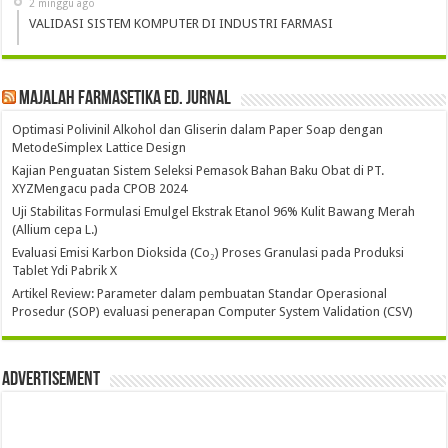
2 minggu ago
VALIDASI SISTEM KOMPUTER DI INDUSTRI FARMASI
Majalah Farmasetika Ed. Jurnal
Optimasi Polivinil Alkohol dan Gliserin dalam Paper Soap dengan
MetodeSimplex Lattice Design
Kajian Penguatan Sistem Seleksi Pemasok Bahan Baku Obat di PT.
XYZMengacu pada CPOB 2024
Uji Stabilitas Formulasi Emulgel Ekstrak Etanol 96% Kulit Bawang Merah
(Allium cepa L.)
Evaluasi Emisi Karbon Dioksida (Co₂) Proses Granulasi pada Produksi
Tablet Ydi Pabrik X
Artikel Review: Parameter dalam pembuatan Standar Operasional
Prosedur (SOP) evaluasi penerapan Computer System Validation (CSV)
Advertisement