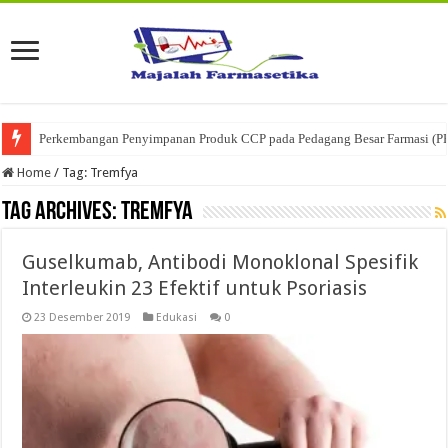
Perkembangan Penyimpanan Produk CCP pada Pedagang Besar Farmasi (P
Home
/
Tag:
Tremfya
Tag Archives:
Tremfya
Guselkumab, Antibodi Monoklonal Spesifik
Interleukin 23 Efektif untuk Psoriasis
23 Desember 2019
Edukasi
0