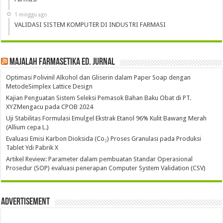
1 minggu ago
VALIDASI SISTEM KOMPUTER DI INDUSTRI FARMASI
Majalah Farmasetika Ed. Jurnal
Optimasi Polivinil Alkohol dan Gliserin dalam Paper Soap dengan
MetodeSimplex Lattice Design
Kajian Penguatan Sistem Seleksi Pemasok Bahan Baku Obat di PT.
XYZMengacu pada CPOB 2024
Uji Stabilitas Formulasi Emulgel Ekstrak Etanol 96% Kulit Bawang Merah
(Allium cepa L.)
Evaluasi Emisi Karbon Dioksida (Co₂) Proses Granulasi pada Produksi
Tablet Ydi Pabrik X
Artikel Review: Parameter dalam pembuatan Standar Operasional
Prosedur (SOP) evaluasi penerapan Computer System Validation (CSV)
Advertisement