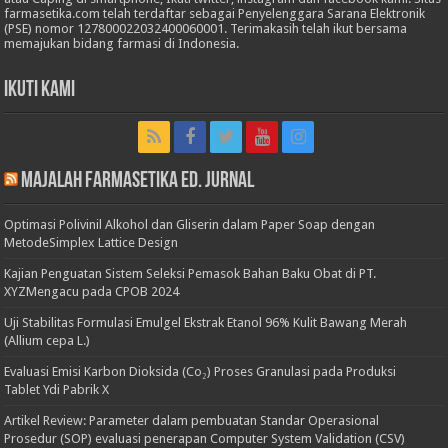
farmasetika.com telah terdaftar sebagai Penyelenggara Sarana Elektronik
(PSE) nomor 127800022032400060001. Terimakasih telah ikut bersama
memajukan bidang farmasi di Indonesia.
Ikuti Kami
Majalah Farmasetika Ed. Jurnal
Optimasi Polivinil Alkohol dan Gliserin dalam Paper Soap dengan
MetodeSimplex Lattice Design
Kajian Penguatan Sistem Seleksi Pemasok Bahan Baku Obat di PT.
XYZMengacu pada CPOB 2024
Uji Stabilitas Formulasi Emulgel Ekstrak Etanol 96% Kulit Bawang Merah
(Allium cepa L.)
Evaluasi Emisi Karbon Dioksida (Co₂) Proses Granulasi pada Produksi
Tablet Ydi Pabrik X
Artikel Review: Parameter dalam pembuatan Standar Operasional
Prosedur (SOP) evaluasi penerapan Computer System Validation (CSV)