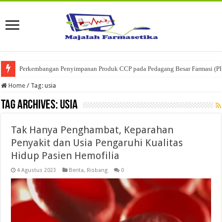
Perkembangan Penyimpanan Produk CCP pada Pedagang Besar Farmasi (P
Home
/
Tag:
usia
Tag Archives:
usia
Tak Hanya Penghambat, Keparahan
Penyakit dan Usia Pengaruhi Kualitas
Hidup Pasien Hemofilia
4 Agustus 2023
Berita
,
Risbang
0