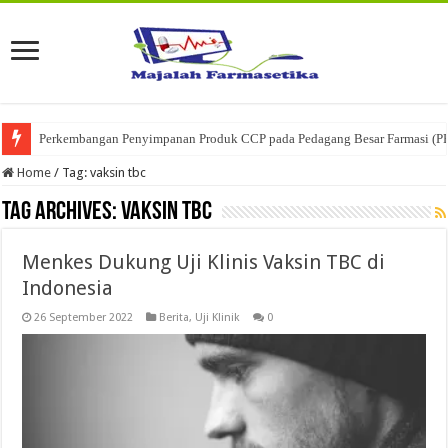
Perkembangan Penyimpanan Produk CCP pada Pedagang Besar Farmasi (P
Home
/
Tag:
vaksin tbc
Tag Archives:
vaksin tbc
Menkes Dukung Uji Klinis Vaksin TBC di
Indonesia
26 September 2022
Berita
,
Uji Klinik
0