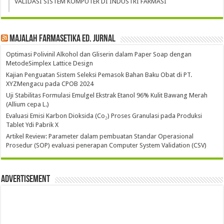
VALIDASI SISTEM KOMPUTER DI INDUSTRI FARMASI
Majalah Farmasetika Ed. Jurnal
Optimasi Polivinil Alkohol dan Gliserin dalam Paper Soap dengan
MetodeSimplex Lattice Design
Kajian Penguatan Sistem Seleksi Pemasok Bahan Baku Obat di PT.
XYZMengacu pada CPOB 2024
Uji Stabilitas Formulasi Emulgel Ekstrak Etanol 96% Kulit Bawang Merah
(Allium cepa L.)
Evaluasi Emisi Karbon Dioksida (Co₂) Proses Granulasi pada Produksi
Tablet Ydi Pabrik X
Artikel Review: Parameter dalam pembuatan Standar Operasional
Prosedur (SOP) evaluasi penerapan Computer System Validation (CSV)
Advertisement