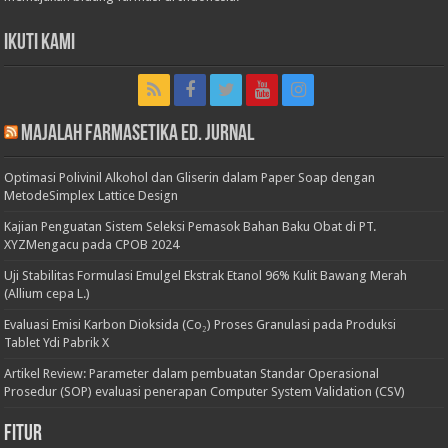
Ikuti Kami
Majalah Farmasetika Ed. Jurnal
Optimasi Polivinil Alkohol dan Gliserin dalam Paper Soap dengan
MetodeSimplex Lattice Design
Kajian Penguatan Sistem Seleksi Pemasok Bahan Baku Obat di PT.
XYZMengacu pada CPOB 2024
Uji Stabilitas Formulasi Emulgel Ekstrak Etanol 96% Kulit Bawang Merah
(Allium cepa L.)
Evaluasi Emisi Karbon Dioksida (Co₂) Proses Granulasi pada Produksi
Tablet Ydi Pabrik X
Artikel Review: Parameter dalam pembuatan Standar Operasional
Prosedur (SOP) evaluasi penerapan Computer System Validation (CSV)
Fitur