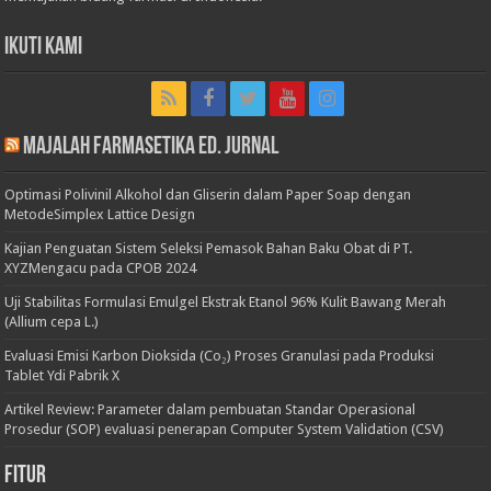
Ikuti Kami
Majalah Farmasetika Ed. Jurnal
Optimasi Polivinil Alkohol dan Gliserin dalam Paper Soap dengan
MetodeSimplex Lattice Design
Kajian Penguatan Sistem Seleksi Pemasok Bahan Baku Obat di PT.
XYZMengacu pada CPOB 2024
Uji Stabilitas Formulasi Emulgel Ekstrak Etanol 96% Kulit Bawang Merah
(Allium cepa L.)
Evaluasi Emisi Karbon Dioksida (Co₂) Proses Granulasi pada Produksi
Tablet Ydi Pabrik X
Artikel Review: Parameter dalam pembuatan Standar Operasional
Prosedur (SOP) evaluasi penerapan Computer System Validation (CSV)
Fitur