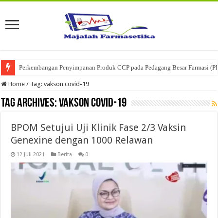
Perkembangan Penyimpanan Produk CCP pada Pedagang Besar Farmasi (P
Home
/
Tag:
vakson covid-19
Tag Archives:
vakson covid-19
BPOM Setujui Uji Klinik Fase 2/3 Vaksin
Genexine dengan 1000 Relawan
12 Juli 2021
Berita
0