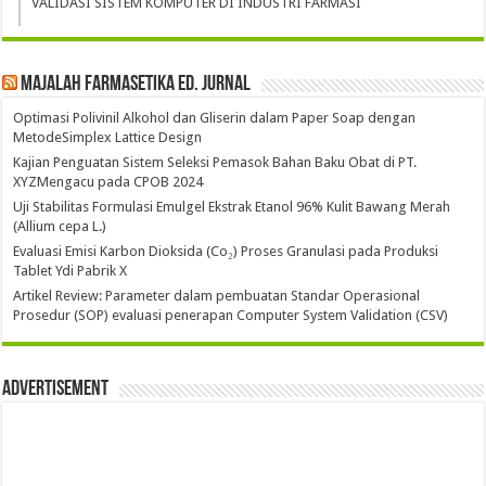
VALIDASI SISTEM KOMPUTER DI INDUSTRI FARMASI
Majalah Farmasetika Ed. Jurnal
Optimasi Polivinil Alkohol dan Gliserin dalam Paper Soap dengan
MetodeSimplex Lattice Design
Kajian Penguatan Sistem Seleksi Pemasok Bahan Baku Obat di PT.
XYZMengacu pada CPOB 2024
Uji Stabilitas Formulasi Emulgel Ekstrak Etanol 96% Kulit Bawang Merah
(Allium cepa L.)
Evaluasi Emisi Karbon Dioksida (Co₂) Proses Granulasi pada Produksi
Tablet Ydi Pabrik X
Artikel Review: Parameter dalam pembuatan Standar Operasional
Prosedur (SOP) evaluasi penerapan Computer System Validation (CSV)
Advertisement