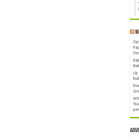
M
Opt
Pa
De
Kaj
Ba
Uji
Kul
Eva
Gra
Art
Sta
pen
Adv