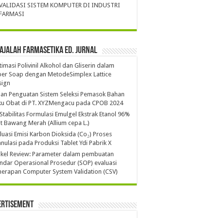
VALIDASI SISTEM KOMPUTER DI INDUSTRI
FARMASI
ajalah Farmasetika Ed. Jurnal
imasi Polivinil Alkohol dan Gliserin dalam
per Soap dengan MetodeSimplex Lattice
sign
ian Penguatan Sistem Seleksi Pemasok Bahan
ku Obat di PT. XYZMengacu pada CPOB 2024
 Stabilitas Formulasi Emulgel Ekstrak Etanol 96%
it Bawang Merah (Allium cepa L.)
luasi Emisi Karbon Dioksida (Co₂) Proses
nulasi pada Produksi Tablet Ydi Pabrik X
ikel Review: Parameter dalam pembuatan
ndar Operasional Prosedur (SOP) evaluasi
erapan Computer System Validation (CSV)
ertisement