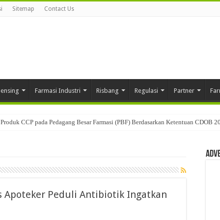
i
Sitemap
Contact Us
pensing
Farmasi Industri
Risbang
Regulasi
Partner
Far
Produk CCP pada Pedagang Besar Farmasi (PBF) Berdasarkan Ketentuan CDOB 2
Adv
 Apoteker Peduli Antibiotik Ingatkan