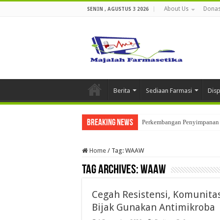
About Us
Donas
SENIN , AGUSTUS 3 2026
Berita
Sediaan Farmasi
Dis
Breaking News
Perkembangan Penyimpanan 
Home
/
Tag:
WAAW
Tag Archives:
WAAW
Cegah Resistensi, Komunitas
Bijak Gunakan Antimikroba