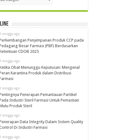
line
1 minggu ago
Perkembangan Penyimpanan Produk CCP pada
Pedagang Besar Farmasi (PBF) Berdasarkan
Ketentuan CDOB 2025
1 minggu ago
Ketika Obat Menunggu Keputusan: Mengenal
Peran Karantina Produk dalam Distribusi
Farmasi
1 minggu ago
Pentingnya Penerapan Pemantauan Partikel
Pada Industri Steril Farmasi Untuk Pemastian
Mutu Produk Steril
1 minggu ago
Penerapan Data Integrity Dalam Sistem Quality
Control Di Industri Farmasi
1 minggu ago