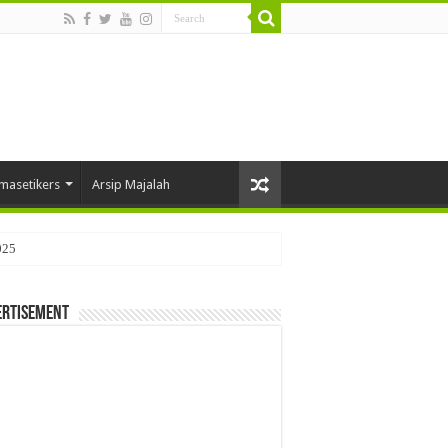
masetikers
Arsip Majalah
025
ertisement