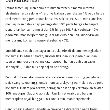
Estimasi menunjukkan bahwa minuman tersebut memiliki rerata
elastisitas harga sekitar −1, artinya bahwa peningkatan 1% pada harga
ritel mendorong penurunan konsumsi sekitar 1%. Studi meta-analisis
menunjukkan bahwa tiap peningkatan 10% pada harga ritel terjadi
penurunan konsumsi mulai dari 3% hingga 9%. Pajak sebesar 10%
pada minuman berpemanis gula di Meksiko dan Chili, diperkirakan
mengurangi konsumsi nasional sebanyak 7%.
Subsidi untuk buah dan sayuran terbukti efektif dalam meningkatkan
konsumsi. Di Afrika Selatan, subsidi 10% dan 25% pada buah dan
sayuran mendorong peningkatan asupan harian buah dan sayur
sebanyak 0,38 dan 0,64 tiap sajian per orang.
Perspektif kesehatan masyarakat cenderung mendorong penetapan
pajak yang cukup tinggi untuk memicu efek yang bermakna pada pola
konsumsi. Dalam prakteknya, sebagian besar pajak ditetapkan sekitar
10%, meskipun Saudi Arabia dan Uni Emirat Arab baru baru ini
menerapkan pajak hingga 100% untuk minuman berpemanis.
Bentuk paling efektif sepertinya cukai yang diterapkan pada basis