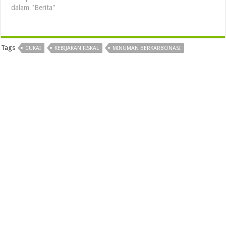
dalam "Berita"
Tags
CUKAI
KEBIJAKAN FISKAL
MINUMAN BERKARBONASI