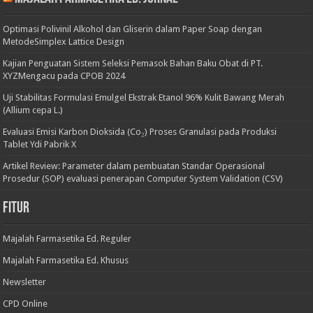
Optimasi Polivinil Alkohol dan Gliserin dalam Paper Soap dengan
MetodeSimplex Lattice Design
Kajian Penguatan Sistem Seleksi Pemasok Bahan Baku Obat di PT.
XYZMengacu pada CPOB 2024
Uji Stabilitas Formulasi Emulgel Ekstrak Etanol 96% Kulit Bawang Merah
(Allium cepa L.)
Evaluasi Emisi Karbon Dioksida (Co₂) Proses Granulasi pada Produksi
Tablet Ydi Pabrik X
Artikel Review: Parameter dalam pembuatan Standar Operasional
Prosedur (SOP) evaluasi penerapan Computer System Validation (CSV)
Fitur
Majalah Farmasetika Ed. Reguler
Majalah Farmasetika Ed. Khusus
Newsletter
CPD Online