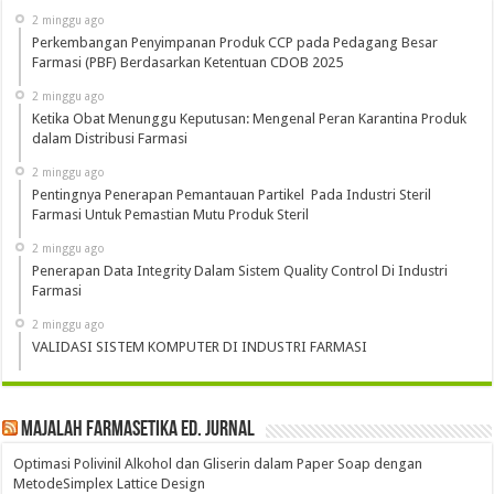
2 minggu ago
Perkembangan Penyimpanan Produk CCP pada Pedagang Besar
Farmasi (PBF) Berdasarkan Ketentuan CDOB 2025
2 minggu ago
Ketika Obat Menunggu Keputusan: Mengenal Peran Karantina Produk
dalam Distribusi Farmasi
2 minggu ago
Pentingnya Penerapan Pemantauan Partikel Pada Industri Steril
Farmasi Untuk Pemastian Mutu Produk Steril
2 minggu ago
Penerapan Data Integrity Dalam Sistem Quality Control Di Industri
Farmasi
2 minggu ago
VALIDASI SISTEM KOMPUTER DI INDUSTRI FARMASI
Majalah Farmasetika Ed. Jurnal
Optimasi Polivinil Alkohol dan Gliserin dalam Paper Soap dengan
MetodeSimplex Lattice Design