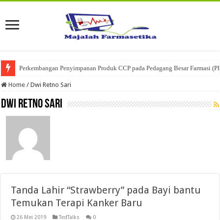
Perkembangan Penyimpanan Produk CCP pada Pedagang Besar Farmasi (P
Home
/
Dwi Retno Sari
Dwi Retno Sari
Tanda Lahir “Strawberry” pada Bayi bantu
Temukan Terapi Kanker Baru
26 Mei 2019
TedTalks
0