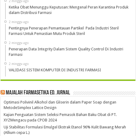
2 minggu ago
Ketika Obat Menunggu Keputusan: Mengenal Peran Karantina Produk
dalam Distribusi Farmasi
2 minggu ago
Pentingnya Penerapan Pemantauan Partikel Pada Industri Steril
Farmasi Untuk Pemastian Mutu Produk Steril
2 minggu ago
Penerapan Data Integrity Dalam Sistem Quality Control Di Industri
Farmasi
2 minggu ago
VALIDASI SISTEM KOMPUTER DI INDUSTRI FARMASI
Majalah Farmasetika Ed. Jurnal
Optimasi Polivinil Alkohol dan Gliserin dalam Paper Soap dengan
MetodeSimplex Lattice Design
Kajian Penguatan Sistem Seleksi Pemasok Bahan Baku Obat di PT.
XYZMengacu pada CPOB 2024
Uji Stabilitas Formulasi Emulgel Ekstrak Etanol 96% Kulit Bawang Merah
(Allium cepa L.)