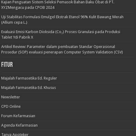
Kajian Penguatan Sistem Seleksi Pemasok Bahan Baku Obat di PT.
XYZMengacu pada CPOB 2024
Uji Stabilitas Formulasi Emulgel Ekstrak Etanol 96% Kulit Bawang Merah
(Allium cepa L.)
Evaluasi Emisi Karbon Dioksida (Co₂) Proses Granulasi pada Produksi
Tablet Ydi Pabrik X
Artikel Review: Parameter dalam pembuatan Standar Operasional
Prosedur (SOP) evaluasi penerapan Computer System Validation (CSV)
Fitur
Majalah Farmasetika Ed. Reguler
Majalah Farmasetika Ed. Khusus
Newsletter
CPD Online
Forum Kefarmasian
Agenda Kefarmasian
Tanya Apoteker