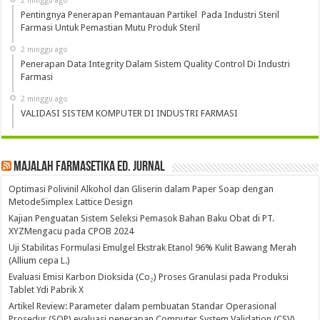
2 minggu ago
Pentingnya Penerapan Pemantauan Partikel Pada Industri Steril
Farmasi Untuk Pemastian Mutu Produk Steril
2 minggu ago
Penerapan Data Integrity Dalam Sistem Quality Control Di Industri
Farmasi
2 minggu ago
VALIDASI SISTEM KOMPUTER DI INDUSTRI FARMASI
Majalah Farmasetika Ed. Jurnal
Optimasi Polivinil Alkohol dan Gliserin dalam Paper Soap dengan
MetodeSimplex Lattice Design
Kajian Penguatan Sistem Seleksi Pemasok Bahan Baku Obat di PT.
XYZMengacu pada CPOB 2024
Uji Stabilitas Formulasi Emulgel Ekstrak Etanol 96% Kulit Bawang Merah
(Allium cepa L.)
Evaluasi Emisi Karbon Dioksida (Co₂) Proses Granulasi pada Produksi
Tablet Ydi Pabrik X
Artikel Review: Parameter dalam pembuatan Standar Operasional
Prosedur (SOP) evaluasi penerapan Computer System Validation (CSV)