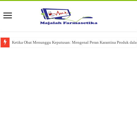
Ketika Obat Menunggu Keputusan: Mengenal Peran Karantina Produk dalam