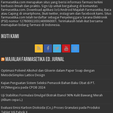
Farmasetika.com merupakan situs yang berisi informasi farmasi terkini
berbasis ilmiah dan praktis. Sign Up untuk bergabung di komunitas
farmasetika.com. Download aplikasi IoS/Android Majalah Farmasetika, Baca
atau Caping di smartphone, Ikuti twitter, instagram dan facebook kami. Situs
farmasetika.com telah terdaftar sebagai Penyelenggara Sarana Elektronik
(PSE) nomor 127800022032400060001. Terimakasih telah ikut bersama
memajukan bidang farmasi di Indonesia.
Ikuti Kami
Majalah Farmasetika Ed. Jurnal
Optimasi Polivinil Alkohol dan Gliserin dalam Paper Soap dengan
MetodeSimplex Lattice Design
Kajian Penguatan Sistem Seleksi Pemasok Bahan Baku Obat di PT.
XYZMengacu pada CPOB 2024
Uji Stabilitas Formulasi Emulgel Ekstrak Etanol 96% Kulit Bawang Merah
(Allium cepa L.)
Evaluasi Emisi Karbon Dioksida (Co₂) Proses Granulasi pada Produksi
Tablet Ydi Pabrik X