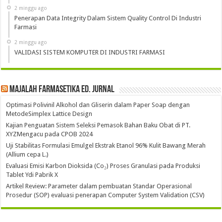
2 minggu ago
Penerapan Data Integrity Dalam Sistem Quality Control Di Industri
Farmasi
2 minggu ago
VALIDASI SISTEM KOMPUTER DI INDUSTRI FARMASI
Majalah Farmasetika Ed. Jurnal
Optimasi Polivinil Alkohol dan Gliserin dalam Paper Soap dengan
MetodeSimplex Lattice Design
Kajian Penguatan Sistem Seleksi Pemasok Bahan Baku Obat di PT.
XYZMengacu pada CPOB 2024
Uji Stabilitas Formulasi Emulgel Ekstrak Etanol 96% Kulit Bawang Merah
(Allium cepa L.)
Evaluasi Emisi Karbon Dioksida (Co₂) Proses Granulasi pada Produksi
Tablet Ydi Pabrik X
Artikel Review: Parameter dalam pembuatan Standar Operasional
Prosedur (SOP) evaluasi penerapan Computer System Validation (CSV)