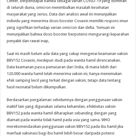
Center, berpendapat bahwa sebagai varian COVID-19 yang dominan
di seluruh dunia, omicron menimbulkan masalah kesehatan
masyarakat yang serius. Data dari analisis awal ini menunjukkan
individu yang menerima dosis booster Covaxin memiliki respons imun
yang signifikan terhadap varian omicron dan delta. Temuan ini
menunjukkan bahwa dosis booster berpotensi mengurangi keparahan
penyakit dan rawat inap,
Saat ini masih belum ada data yang cukup mengenai keamanan vaksin
BBV152 Covaxin, meskipun studi pada wanita hamil direncanakan.
Data keamanan pasca pemasaran dari India, di mana lebih dari
120.000 wanita hamil telah menerima vaksin ini, hanya menemukan
efek samping kecil yang terkait dengan vaksin, tetapi data tentang
hasil neonatal belum dikumpulkan.
Berdasarkan pengalaman sebelumnya dengan penggunaan vaksin
inaktif lain yang digunakan selama kehamilan, efektivitas vaksin
BBV152 pada wanita hamil diharapkan sebanding dengan yang
diamati pada wanita tidak hamil pada usia yang sama. WHO
merekomendasikan penggunaan vaksin BBV152 pada ibu hamil jika
manfaat vaksinasi bagi ibu hamil lebih besar daripada potensi