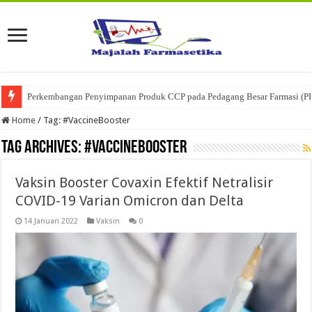
Perkembangan Penyimpanan Produk CCP pada Pedagang Besar Farmasi (P
Home
/
Tag:
#VaccineBooster
Tag Archives:
#VaccineBooster
Vaksin Booster Covaxin Efektif Netralisir
COVID-19 Varian Omicron dan Delta
14 Januari 2022
Vaksin
0