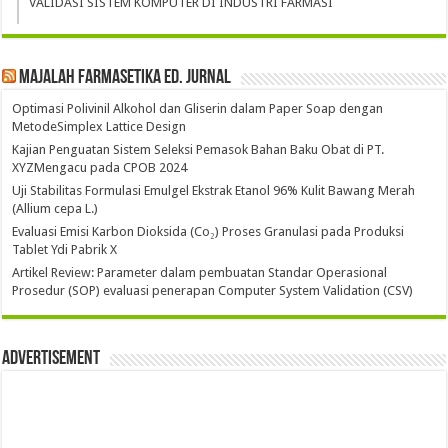
VALIDASI SISTEM KOMPUTER DI INDUSTRI FARMASI
Majalah Farmasetika Ed. Jurnal
Optimasi Polivinil Alkohol dan Gliserin dalam Paper Soap dengan
MetodeSimplex Lattice Design
Kajian Penguatan Sistem Seleksi Pemasok Bahan Baku Obat di PT.
XYZMengacu pada CPOB 2024
Uji Stabilitas Formulasi Emulgel Ekstrak Etanol 96% Kulit Bawang Merah
(Allium cepa L.)
Evaluasi Emisi Karbon Dioksida (Co₂) Proses Granulasi pada Produksi
Tablet Ydi Pabrik X
Artikel Review: Parameter dalam pembuatan Standar Operasional
Prosedur (SOP) evaluasi penerapan Computer System Validation (CSV)
Advertisement