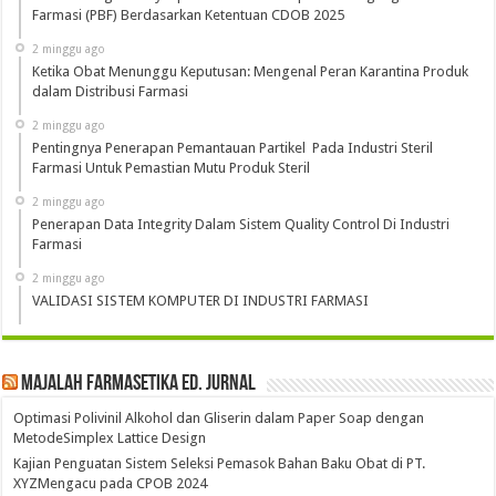
Farmasi (PBF) Berdasarkan Ketentuan CDOB 2025
2 minggu ago
Ketika Obat Menunggu Keputusan: Mengenal Peran Karantina Produk
dalam Distribusi Farmasi
2 minggu ago
Pentingnya Penerapan Pemantauan Partikel Pada Industri Steril
Farmasi Untuk Pemastian Mutu Produk Steril
2 minggu ago
Penerapan Data Integrity Dalam Sistem Quality Control Di Industri
Farmasi
2 minggu ago
VALIDASI SISTEM KOMPUTER DI INDUSTRI FARMASI
Majalah Farmasetika Ed. Jurnal
Optimasi Polivinil Alkohol dan Gliserin dalam Paper Soap dengan
MetodeSimplex Lattice Design
Kajian Penguatan Sistem Seleksi Pemasok Bahan Baku Obat di PT.
XYZMengacu pada CPOB 2024