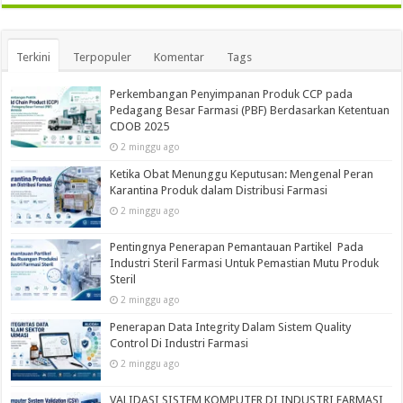
Terkini
Terpopuler
Komentar
Tags
Perkembangan Penyimpanan Produk CCP pada
Pedagang Besar Farmasi (PBF) Berdasarkan Ketentuan
CDOB 2025
2 minggu ago
Ketika Obat Menunggu Keputusan: Mengenal Peran
Karantina Produk dalam Distribusi Farmasi
2 minggu ago
Pentingnya Penerapan Pemantauan Partikel Pada
Industri Steril Farmasi Untuk Pemastian Mutu Produk
Steril
2 minggu ago
Penerapan Data Integrity Dalam Sistem Quality
Control Di Industri Farmasi
2 minggu ago
VALIDASI SISTEM KOMPUTER DI INDUSTRI FARMASI