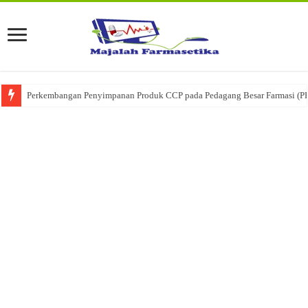
Perkembangan Penyimpanan Produk CCP pada Pedagang Besar Farmasi (P