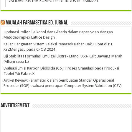
VALIDASI SISTEM KOMPUTER DI INDUSTRI FARMASI
Majalah Farmasetika Ed. Jurnal
Optimasi Polivinil Alkohol dan Gliserin dalam Paper Soap dengan
MetodeSimplex Lattice Design
Kajian Penguatan Sistem Seleksi Pemasok Bahan Baku Obat di PT.
XYZMengacu pada CPOB 2024
Uji Stabilitas Formulasi Emulgel Ekstrak Etanol 96% Kulit Bawang Merah
(Allium cepa L.)
Evaluasi Emisi Karbon Dioksida (Co₂) Proses Granulasi pada Produksi
Tablet Ydi Pabrik X
Artikel Review: Parameter dalam pembuatan Standar Operasional
Prosedur (SOP) evaluasi penerapan Computer System Validation (CSV)
Advertisement