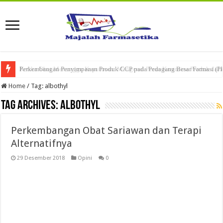
Ketika Obat Menunggu Keputusan: Mengenal Peran Karantina Produk dalam
Home
/
Tag:
albothyl
Tag Archives:
albothyl
Perkembangan Obat Sariawan dan Terapi
Alternatifnya
29 Desember 2018
Opini
0