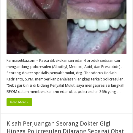
Farmasetika.com – Pasca dibekukan izin edar 4 produk sediaan cair
mengandung policresulen (Albothyl, Medisio, Aptil, dan Prescotide).
Seorang dokter spesialis penyakit mulut, drg. Theodorus Hedwin
Kadrianto, S.PM. memberikan penjelasan lengkap terkait policresulen.
“Sebagai klinisi di bidang Penyakit Mulut, saya mengapresiasi langkah
BPOM dalam membekukan izin edar obat policresulen 36% yang …
Read More »
Kisah Perjuangan Seorang Dokter Gigi
Hingga Policresulen Dilarang Sebagai Obat