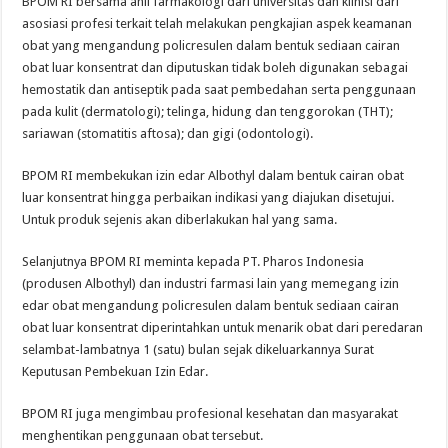
BPOM RI bersama ahli farmakologi dari universitas dan klinisi dari
asosiasi profesi terkait telah melakukan pengkajian aspek keamanan
obat yang mengandung policresulen dalam bentuk sediaan cairan
obat luar konsentrat dan diputuskan tidak boleh digunakan sebagai
hemostatik dan antiseptik pada saat pembedahan serta penggunaan
pada kulit (dermatologi); telinga, hidung dan tenggorokan (THT);
sariawan (stomatitis aftosa); dan gigi (odontologi).
BPOM RI membekukan izin edar Albothyl dalam bentuk cairan obat
luar konsentrat hingga perbaikan indikasi yang diajukan disetujui.
Untuk produk sejenis akan diberlakukan hal yang sama.
Selanjutnya BPOM RI meminta kepada PT. Pharos Indonesia
(produsen Albothyl) dan industri farmasi lain yang memegang izin
edar obat mengandung policresulen dalam bentuk sediaan cairan
obat luar konsentrat diperintahkan untuk menarik obat dari peredaran
selambat-lambatnya 1 (satu) bulan sejak dikeluarkannya Surat
Keputusan Pembekuan Izin Edar.
BPOM RI juga mengimbau profesional kesehatan dan masyarakat
menghentikan penggunaan obat tersebut.