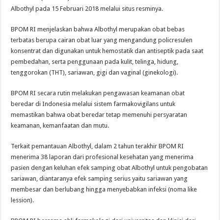
Albothyl pada 15 Februari 2018 melalui situs resminya.
BPOM RI menjelaskan bahwa Albothyl merupakan obat bebas
terbatas berupa cairan obat luar yang mengandung policresulen
konsentrat dan digunakan untuk hemostatik dan antiseptik pada saat
pembedahan, serta penggunaan pada kulit, telinga, hidung,
tenggorokan (THT), sariawan, gigi dan vaginal (ginekologi).
BPOM RI secara rutin melakukan pengawasan keamanan obat
beredar di Indonesia melalui sistem farmakovigilans untuk
memastikan bahwa obat beredar tetap memenuhi persyaratan
keamanan, kemanfaatan dan mutu.
Terkait pemantauan Albothyl, dalam 2 tahun terakhir BPOM RI
menerima 38 laporan dari profesional kesehatan yang menerima
pasien dengan keluhan efek samping obat Albothyl untuk pengobatan
sariawan, diantaranya efek samping serius yaitu sariawan yang
membesar dan berlubang hingga menyebabkan infeksi (noma like
lession).