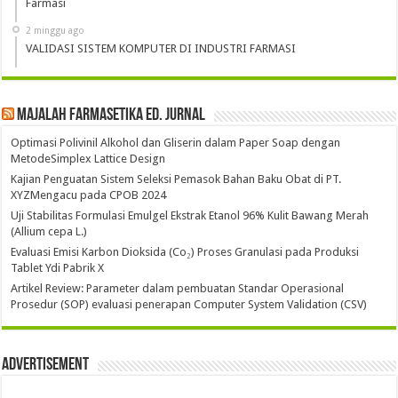
Farmasi
2 minggu ago
VALIDASI SISTEM KOMPUTER DI INDUSTRI FARMASI
Majalah Farmasetika Ed. Jurnal
Optimasi Polivinil Alkohol dan Gliserin dalam Paper Soap dengan
MetodeSimplex Lattice Design
Kajian Penguatan Sistem Seleksi Pemasok Bahan Baku Obat di PT.
XYZMengacu pada CPOB 2024
Uji Stabilitas Formulasi Emulgel Ekstrak Etanol 96% Kulit Bawang Merah
(Allium cepa L.)
Evaluasi Emisi Karbon Dioksida (Co₂) Proses Granulasi pada Produksi
Tablet Ydi Pabrik X
Artikel Review: Parameter dalam pembuatan Standar Operasional
Prosedur (SOP) evaluasi penerapan Computer System Validation (CSV)
Advertisement