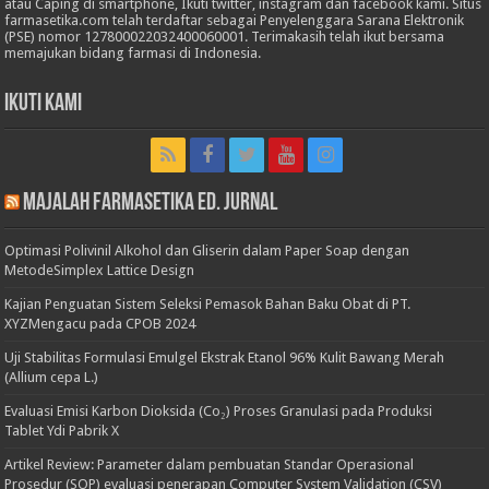
atau Caping di smartphone, Ikuti twitter, instagram dan facebook kami. Situs
farmasetika.com telah terdaftar sebagai Penyelenggara Sarana Elektronik
(PSE) nomor 127800022032400060001. Terimakasih telah ikut bersama
memajukan bidang farmasi di Indonesia.
Ikuti Kami
Majalah Farmasetika Ed. Jurnal
Optimasi Polivinil Alkohol dan Gliserin dalam Paper Soap dengan
MetodeSimplex Lattice Design
Kajian Penguatan Sistem Seleksi Pemasok Bahan Baku Obat di PT.
XYZMengacu pada CPOB 2024
Uji Stabilitas Formulasi Emulgel Ekstrak Etanol 96% Kulit Bawang Merah
(Allium cepa L.)
Evaluasi Emisi Karbon Dioksida (Co₂) Proses Granulasi pada Produksi
Tablet Ydi Pabrik X
Artikel Review: Parameter dalam pembuatan Standar Operasional
Prosedur (SOP) evaluasi penerapan Computer System Validation (CSV)