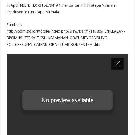
4. Aptil; NIE: DTL0731527941A1; Pendaftar: PT. Pratapa Nirmala;
Produsen: PT. Pratapa Nirmala
Sumber :
http://pom.go.id/mobile/index.php/view/klarifikasi/80/PENJELASAN-
BPOM-RI–TERKAIT-ISU-KEAMANAN-OBAT-MENGANDUNG-
POLICRESULEN-CAIRAN-OBAT-LUAR-KONSENTRAT.html