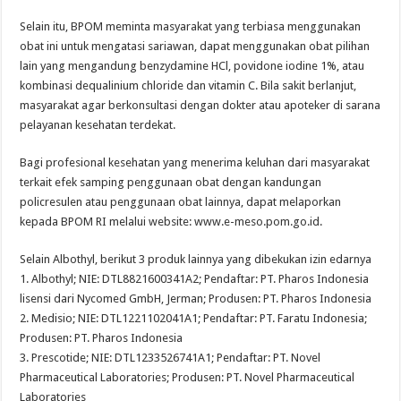
Selain itu, BPOM meminta masyarakat yang terbiasa menggunakan
obat ini untuk mengatasi sariawan, dapat menggunakan obat pilihan
lain yang mengandung benzydamine HCl, povidone iodine 1%, atau
kombinasi dequalinium chloride dan vitamin C. Bila sakit berlanjut,
masyarakat agar berkonsultasi dengan dokter atau apoteker di sarana
pelayanan kesehatan terdekat.
Bagi profesional kesehatan yang menerima keluhan dari masyarakat
terkait efek samping penggunaan obat dengan kandungan
policresulen atau penggunaan obat lainnya, dapat melaporkan
kepada BPOM RI melalui website: www.e-meso.pom.go.id.
Selain Albothyl, berikut 3 produk lainnya yang dibekukan izin edarnya
1. Albothyl; NIE: DTL8821600341A2; Pendaftar: PT. Pharos Indonesia
lisensi dari Nycomed GmbH, Jerman; Produsen: PT. Pharos Indonesia
2. Medisio; NIE: DTL1221102041A1; Pendaftar: PT. Faratu Indonesia;
Produsen: PT. Pharos Indonesia
3. Prescotide; NIE: DTL1233526741A1; Pendaftar: PT. Novel
Pharmaceutical Laboratories; Produsen: PT. Novel Pharmaceutical
Laboratories