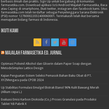
berbasis ilmiah dan praktis. Sign Up untuk bergabung di komunitas
farmasetika.com. Download aplikasi IoS/Android Majalah Farmasetika, Baca
atau Caping di smartphone, Ikuti twitter, instagram dan facebook kami. Situs
farmasetika.com telah terdaftar sebagai Penyelenggara Sarana Elektronik
(PSE) nomor 127800022032400060001. Terimakasih telah ikut bersama
memajukan bidang farmasi di Indonesia.
Ikuti Kami
Majalah Farmasetika Ed. Jurnal
Optimasi Polivinil Alkohol dan Gliserin dalam Paper Soap dengan
MetodeSimplex Lattice Design
Kajian Penguatan Sistem Seleksi Pemasok Bahan Baku Obat di PT.
XYZMengacu pada CPOB 2024
Uji Stabilitas Formulasi Emulgel Ekstrak Etanol 96% Kulit Bawang Merah
(Allium cepa L.)
Evaluasi Emisi Karbon Dioksida (Co₂) Proses Granulasi pada Produksi
Tablet Ydi Pabrik X