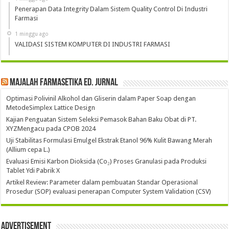
Penerapan Data Integrity Dalam Sistem Quality Control Di Industri
Farmasi
1 minggu ago
VALIDASI SISTEM KOMPUTER DI INDUSTRI FARMASI
Majalah Farmasetika Ed. Jurnal
Optimasi Polivinil Alkohol dan Gliserin dalam Paper Soap dengan
MetodeSimplex Lattice Design
Kajian Penguatan Sistem Seleksi Pemasok Bahan Baku Obat di PT.
XYZMengacu pada CPOB 2024
Uji Stabilitas Formulasi Emulgel Ekstrak Etanol 96% Kulit Bawang Merah
(Allium cepa L.)
Evaluasi Emisi Karbon Dioksida (Co₂) Proses Granulasi pada Produksi
Tablet Ydi Pabrik X
Artikel Review: Parameter dalam pembuatan Standar Operasional
Prosedur (SOP) evaluasi penerapan Computer System Validation (CSV)
Advertisement