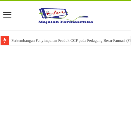
Perkembangan Penyimpanan Produk CCP pada Pedagang Besar Farmasi (P