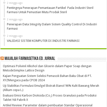
2 minggu ago
Pentingnya Penerapan Pemantauan Partikel Pada Industri Steril
Farmasi Untuk Pemastian Mutu Produk Steril
2 minggu ago
Penerapan Data Integrity Dalam Sistem Quality Control Di Industri
Farmasi
2 minggu ago
VALIDASI SISTEM KOMPUTER DI INDUSTRI FARMASI
Majalah Farmasetika Ed. Jurnal
Optimasi Polivinil Alkohol dan Gliserin dalam Paper Soap dengan
MetodeSimplex Lattice Design
Kajian Penguatan Sistem Seleksi Pemasok Bahan Baku Obat di PT.
XYZMengacu pada CPOB 2024
Uji Stabilitas Formulasi Emulgel Ekstrak Etanol 96% Kulit Bawang Merah
(Allium cepa L.)
Evaluasi Emisi Karbon Dioksida (Co₂) Proses Granulasi pada Produksi
Tablet Ydi Pabrik X
Artikel Review: Parameter dalam pembuatan Standar Operasional