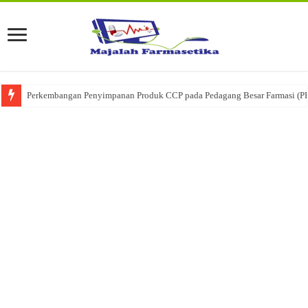
Perkembangan Penyimpanan Produk CCP pada Pedagang Besar Farmasi (P