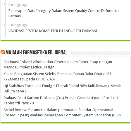
2 minggu ago
Penerapan Data Integrity Dalam Sistem Quality Control Di Industri
Farmasi
2 minggu ago
VALIDASI SISTEM KOMPUTER DI INDUSTRI FARMASI
Majalah Farmasetika Ed. Jurnal
Optimasi Polivinil Alkohol dan Gliserin dalam Paper Soap dengan
MetodeSimplex Lattice Design
Kajian Penguatan Sistem Seleksi Pemasok Bahan Baku Obat di PT.
XYZMengacu pada CPOB 2024
Uji Stabilitas Formulasi Emulgel Ekstrak Etanol 96% Kulit Bawang Merah
(Allium cepa L.)
Evaluasi Emisi Karbon Dioksida (Co₂) Proses Granulasi pada Produksi
Tablet Ydi Pabrik X
Artikel Review: Parameter dalam pembuatan Standar Operasional
Prosedur (SOP) evaluasi penerapan Computer System Validation (CSV)