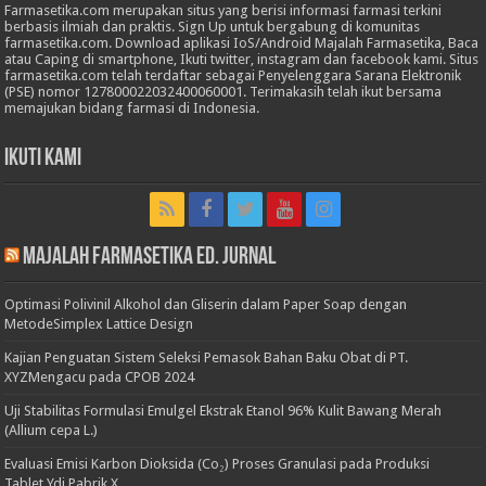
Farmasetika.com merupakan situs yang berisi informasi farmasi terkini
berbasis ilmiah dan praktis. Sign Up untuk bergabung di komunitas
farmasetika.com. Download aplikasi IoS/Android Majalah Farmasetika, Baca
atau Caping di smartphone, Ikuti twitter, instagram dan facebook kami. Situs
farmasetika.com telah terdaftar sebagai Penyelenggara Sarana Elektronik
(PSE) nomor 127800022032400060001. Terimakasih telah ikut bersama
memajukan bidang farmasi di Indonesia.
Ikuti Kami
Majalah Farmasetika Ed. Jurnal
Optimasi Polivinil Alkohol dan Gliserin dalam Paper Soap dengan
MetodeSimplex Lattice Design
Kajian Penguatan Sistem Seleksi Pemasok Bahan Baku Obat di PT.
XYZMengacu pada CPOB 2024
Uji Stabilitas Formulasi Emulgel Ekstrak Etanol 96% Kulit Bawang Merah
(Allium cepa L.)
Evaluasi Emisi Karbon Dioksida (Co₂) Proses Granulasi pada Produksi
Tablet Ydi Pabrik X