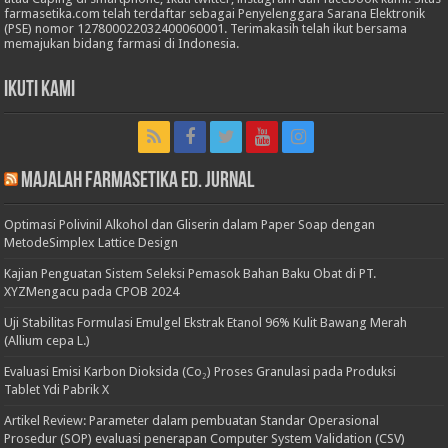
farmasetika.com telah terdaftar sebagai Penyelenggara Sarana Elektronik
(PSE) nomor 127800022032400060001. Terimakasih telah ikut bersama
memajukan bidang farmasi di Indonesia.
Ikuti Kami
Majalah Farmasetika Ed. Jurnal
Optimasi Polivinil Alkohol dan Gliserin dalam Paper Soap dengan
MetodeSimplex Lattice Design
Kajian Penguatan Sistem Seleksi Pemasok Bahan Baku Obat di PT.
XYZMengacu pada CPOB 2024
Uji Stabilitas Formulasi Emulgel Ekstrak Etanol 96% Kulit Bawang Merah
(Allium cepa L.)
Evaluasi Emisi Karbon Dioksida (Co₂) Proses Granulasi pada Produksi
Tablet Ydi Pabrik X
Artikel Review: Parameter dalam pembuatan Standar Operasional
Prosedur (SOP) evaluasi penerapan Computer System Validation (CSV)