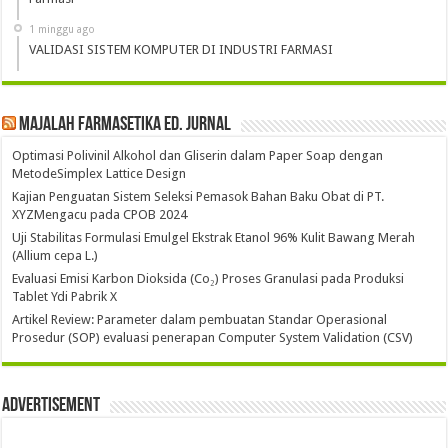
1 minggu ago
VALIDASI SISTEM KOMPUTER DI INDUSTRI FARMASI
Majalah Farmasetika Ed. Jurnal
Optimasi Polivinil Alkohol dan Gliserin dalam Paper Soap dengan
MetodeSimplex Lattice Design
Kajian Penguatan Sistem Seleksi Pemasok Bahan Baku Obat di PT.
XYZMengacu pada CPOB 2024
Uji Stabilitas Formulasi Emulgel Ekstrak Etanol 96% Kulit Bawang Merah
(Allium cepa L.)
Evaluasi Emisi Karbon Dioksida (Co₂) Proses Granulasi pada Produksi
Tablet Ydi Pabrik X
Artikel Review: Parameter dalam pembuatan Standar Operasional
Prosedur (SOP) evaluasi penerapan Computer System Validation (CSV)
Advertisement