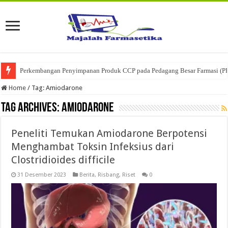
Perkembangan Penyimpanan Produk CCP pada Pedagang Besar Farmasi (P
Home
/
Tag:
Amiodarone
Tag Archives:
Amiodarone
Peneliti Temukan Amiodarone Berpotensi
Menghambat Toksin Infeksius dari
Clostridioides difficile
31 Desember 2023
Berita
,
Risbang
,
Riset
0