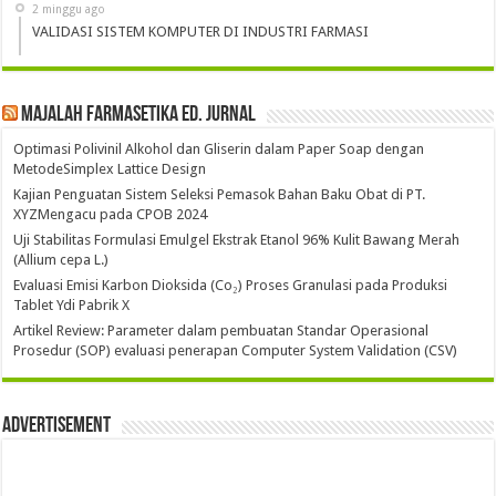
2 minggu ago
VALIDASI SISTEM KOMPUTER DI INDUSTRI FARMASI
Majalah Farmasetika Ed. Jurnal
Optimasi Polivinil Alkohol dan Gliserin dalam Paper Soap dengan
MetodeSimplex Lattice Design
Kajian Penguatan Sistem Seleksi Pemasok Bahan Baku Obat di PT.
XYZMengacu pada CPOB 2024
Uji Stabilitas Formulasi Emulgel Ekstrak Etanol 96% Kulit Bawang Merah
(Allium cepa L.)
Evaluasi Emisi Karbon Dioksida (Co₂) Proses Granulasi pada Produksi
Tablet Ydi Pabrik X
Artikel Review: Parameter dalam pembuatan Standar Operasional
Prosedur (SOP) evaluasi penerapan Computer System Validation (CSV)
Advertisement