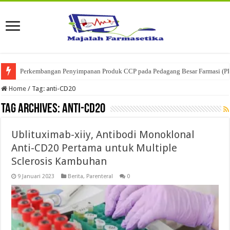
Perkembangan Penyimpanan Produk CCP pada Pedagang Besar Farmasi (P
Home
/
Tag:
anti-CD20
Tag Archives:
anti-CD20
Ublituximab-xiiy, Antibodi Monoklonal
Anti-CD20 Pertama untuk Multiple
Sclerosis Kambuhan
9 Januari 2023
Berita
,
Parenteral
0