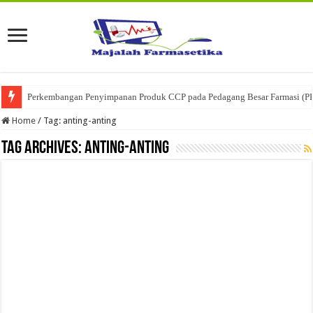
Perkembangan Penyimpanan Produk CCP pada Pedagang Besar Farmasi (P
Home
/
Tag:
anting-anting
Tag Archives:
anting-anting