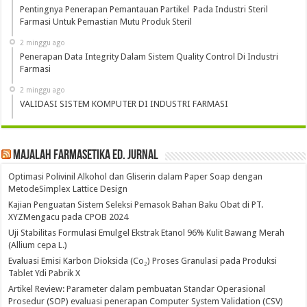
Pentingnya Penerapan Pemantauan Partikel Pada Industri Steril
Farmasi Untuk Pemastian Mutu Produk Steril
2 minggu ago
Penerapan Data Integrity Dalam Sistem Quality Control Di Industri
Farmasi
2 minggu ago
VALIDASI SISTEM KOMPUTER DI INDUSTRI FARMASI
Majalah Farmasetika Ed. Jurnal
Optimasi Polivinil Alkohol dan Gliserin dalam Paper Soap dengan
MetodeSimplex Lattice Design
Kajian Penguatan Sistem Seleksi Pemasok Bahan Baku Obat di PT.
XYZMengacu pada CPOB 2024
Uji Stabilitas Formulasi Emulgel Ekstrak Etanol 96% Kulit Bawang Merah
(Allium cepa L.)
Evaluasi Emisi Karbon Dioksida (Co₂) Proses Granulasi pada Produksi
Tablet Ydi Pabrik X
Artikel Review: Parameter dalam pembuatan Standar Operasional
Prosedur (SOP) evaluasi penerapan Computer System Validation (CSV)