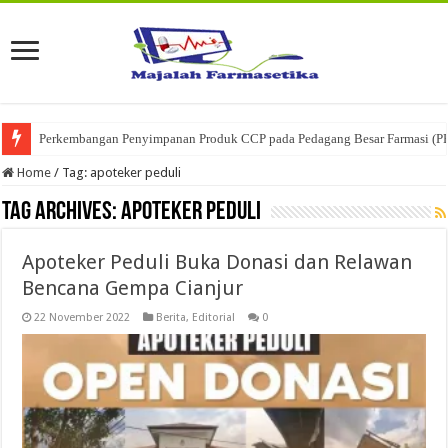
Perkembangan Penyimpanan Produk CCP pada Pedagang Besar Farmasi (P
Home
/
Tag:
apoteker peduli
Tag Archives:
apoteker peduli
Apoteker Peduli Buka Donasi dan Relawan
Bencana Gempa Cianjur
22 November 2022
Berita
,
Editorial
0