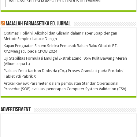
VALIDASI SISTEM KOMPUTER DI INDUSTRI FARMASI
Majalah Farmasetika Ed. Jurnal
Optimasi Polivinil Alkohol dan Gliserin dalam Paper Soap dengan
MetodeSimplex Lattice Design
Kajian Penguatan Sistem Seleksi Pemasok Bahan Baku Obat di PT.
XYZMengacu pada CPOB 2024
Uji Stabilitas Formulasi Emulgel Ekstrak Etanol 96% Kulit Bawang Merah
(Allium cepa L.)
Evaluasi Emisi Karbon Dioksida (Co₂) Proses Granulasi pada Produksi
Tablet Ydi Pabrik X
Artikel Review: Parameter dalam pembuatan Standar Operasional
Prosedur (SOP) evaluasi penerapan Computer System Validation (CSV)
Advertisement