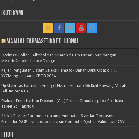
Ikuti Kami
Majalah Farmasetika Ed. Jurnal
Optimasi Polivinil Alkohol dan Gliserin dalam Paper Soap dengan
MetodeSimplex Lattice Design
Kajian Penguatan Sistem Seleksi Pemasok Bahan Baku Obat di PT.
XYZMengacu pada CPOB 2024
Uji Stabilitas Formulasi Emulgel Ekstrak Etanol 96% Kulit Bawang Merah
(Allium cepa L.)
Evaluasi Emisi Karbon Dioksida (Co₂) Proses Granulasi pada Produksi
Tablet Ydi Pabrik X
Artikel Review: Parameter dalam pembuatan Standar Operasional
Prosedur (SOP) evaluasi penerapan Computer System Validation (CSV)
Fitur