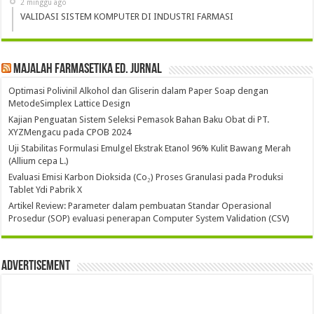
2 minggu ago
VALIDASI SISTEM KOMPUTER DI INDUSTRI FARMASI
Majalah Farmasetika Ed. Jurnal
Optimasi Polivinil Alkohol dan Gliserin dalam Paper Soap dengan
MetodeSimplex Lattice Design
Kajian Penguatan Sistem Seleksi Pemasok Bahan Baku Obat di PT.
XYZMengacu pada CPOB 2024
Uji Stabilitas Formulasi Emulgel Ekstrak Etanol 96% Kulit Bawang Merah
(Allium cepa L.)
Evaluasi Emisi Karbon Dioksida (Co₂) Proses Granulasi pada Produksi
Tablet Ydi Pabrik X
Artikel Review: Parameter dalam pembuatan Standar Operasional
Prosedur (SOP) evaluasi penerapan Computer System Validation (CSV)
Advertisement