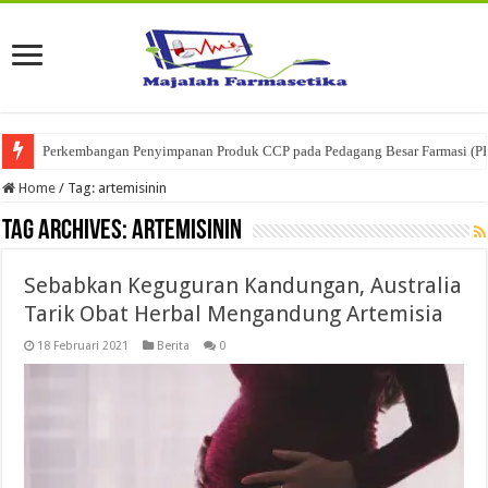
Perkembangan Penyimpanan Produk CCP pada Pedagang Besar Farmasi (P
Home
/
Tag:
artemisinin
Tag Archives:
artemisinin
Sebabkan Keguguran Kandungan, Australia
Tarik Obat Herbal Mengandung Artemisia
18 Februari 2021
Berita
0