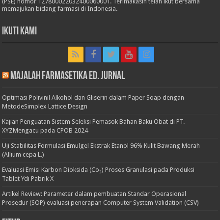
(PSE) nomor 127800022032400060001. Terimakasih telah ikut bersama
memajukan bidang farmasi di Indonesia.
Ikuti Kami
Majalah Farmasetika Ed. Jurnal
Optimasi Polivinil Alkohol dan Gliserin dalam Paper Soap dengan
MetodeSimplex Lattice Design
Kajian Penguatan Sistem Seleksi Pemasok Bahan Baku Obat di PT.
XYZMengacu pada CPOB 2024
Uji Stabilitas Formulasi Emulgel Ekstrak Etanol 96% Kulit Bawang Merah
(Allium cepa L.)
Evaluasi Emisi Karbon Dioksida (Co₂) Proses Granulasi pada Produksi
Tablet Ydi Pabrik X
Artikel Review: Parameter dalam pembuatan Standar Operasional
Prosedur (SOP) evaluasi penerapan Computer System Validation (CSV)