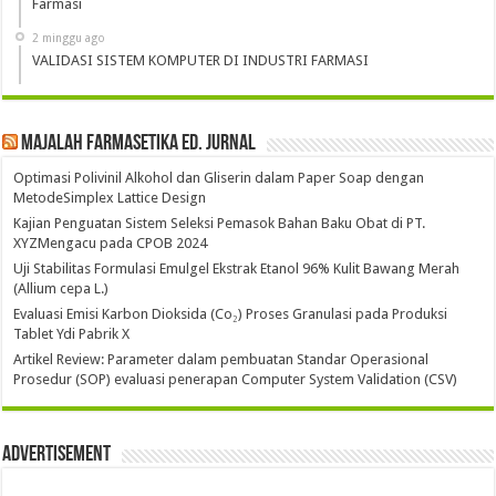
Farmasi
2 minggu ago
VALIDASI SISTEM KOMPUTER DI INDUSTRI FARMASI
Majalah Farmasetika Ed. Jurnal
Optimasi Polivinil Alkohol dan Gliserin dalam Paper Soap dengan
MetodeSimplex Lattice Design
Kajian Penguatan Sistem Seleksi Pemasok Bahan Baku Obat di PT.
XYZMengacu pada CPOB 2024
Uji Stabilitas Formulasi Emulgel Ekstrak Etanol 96% Kulit Bawang Merah
(Allium cepa L.)
Evaluasi Emisi Karbon Dioksida (Co₂) Proses Granulasi pada Produksi
Tablet Ydi Pabrik X
Artikel Review: Parameter dalam pembuatan Standar Operasional
Prosedur (SOP) evaluasi penerapan Computer System Validation (CSV)
Advertisement