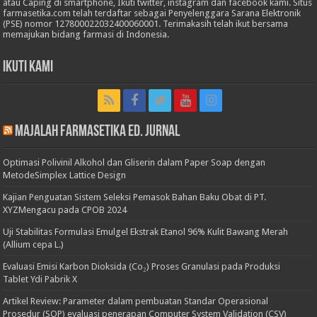
atau Caping di smartphone, Ikuti twitter, instagram dan facebook kami. Situs
farmasetika.com telah terdaftar sebagai Penyelenggara Sarana Elektronik
(PSE) nomor 127800022032400060001. Terimakasih telah ikut bersama
memajukan bidang farmasi di Indonesia.
Ikuti Kami
Majalah Farmasetika Ed. Jurnal
Optimasi Polivinil Alkohol dan Gliserin dalam Paper Soap dengan
MetodeSimplex Lattice Design
Kajian Penguatan Sistem Seleksi Pemasok Bahan Baku Obat di PT.
XYZMengacu pada CPOB 2024
Uji Stabilitas Formulasi Emulgel Ekstrak Etanol 96% Kulit Bawang Merah
(Allium cepa L.)
Evaluasi Emisi Karbon Dioksida (Co₂) Proses Granulasi pada Produksi
Tablet Ydi Pabrik X
Artikel Review: Parameter dalam pembuatan Standar Operasional
Prosedur (SOP) evaluasi penerapan Computer System Validation (CSV)