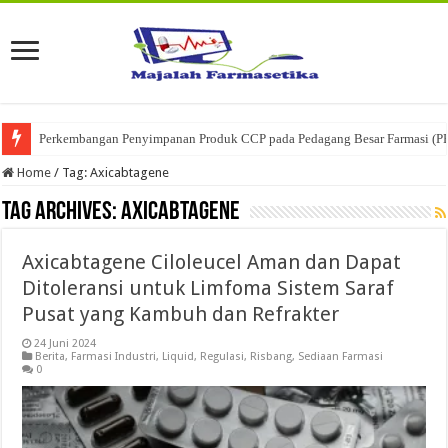
Perkembangan Penyimpanan Produk CCP pada Pedagang Besar Farmasi (P
Home
/
Tag:
Axicabtagene
Tag Archives:
Axicabtagene
Axicabtagene Ciloleucel Aman dan Dapat
Ditoleransi untuk Limfoma Sistem Saraf
Pusat yang Kambuh dan Refrakter
24 Juni 2024
Berita
,
Farmasi Industri
,
Liquid
,
Regulasi
,
Risbang
,
Sediaan Farmasi
0