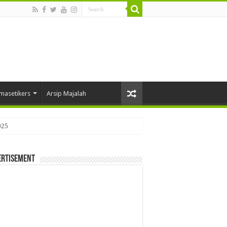
masetikers
Arsip Majalah
025
ertisement