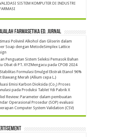
VALIDASI SISTEM KOMPUTER DI INDUSTRI
FARMASI
ajalah Farmasetika Ed. Jurnal
imasi Polivinil Alkohol dan Gliserin dalam
per Soap dengan MetodeSimplex Lattice
sign
ian Penguatan Sistem Seleksi Pemasok Bahan
ku Obat di PT. XYZMengacu pada CPOB 2024
 Stabilitas Formulasi Emulgel Ekstrak Etanol 96%
it Bawang Merah (Allium cepa L.)
luasi Emisi Karbon Dioksida (Co₂) Proses
nulasi pada Produksi Tablet Ydi Pabrik X
ikel Review: Parameter dalam pembuatan
ndar Operasional Prosedur (SOP) evaluasi
erapan Computer System Validation (CSV)
ertisement