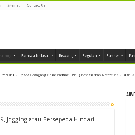
i
Sitemap
Contact Us
pensing
Farmasi Industri
Risbang
Regulasi
Partner
Far
Produk CCP pada Pedagang Besar Farmasi (PBF) Berdasarkan Ketentuan CDOB 2
Adv
9, Jogging atau Bersepeda Hindari