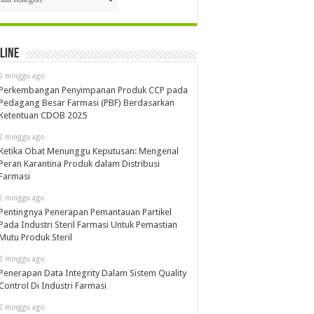
line
2 minggu ago
Perkembangan Penyimpanan Produk CCP pada
Pedagang Besar Farmasi (PBF) Berdasarkan
Ketentuan CDOB 2025
2 minggu ago
Ketika Obat Menunggu Keputusan: Mengenal
Peran Karantina Produk dalam Distribusi
Farmasi
2 minggu ago
Pentingnya Penerapan Pemantauan Partikel
Pada Industri Steril Farmasi Untuk Pemastian
Mutu Produk Steril
2 minggu ago
Penerapan Data Integrity Dalam Sistem Quality
Control Di Industri Farmasi
2 minggu ago