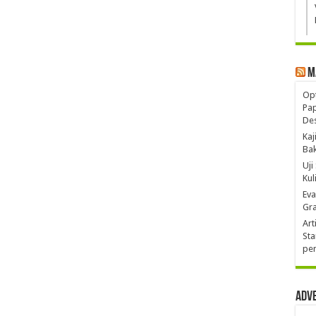
M
Opt
Pa
De
Kaj
Ba
Uji
Kul
Eva
Gra
Art
Sta
pen
Adv