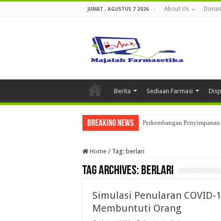
About Us
Donas
JUMAT , AGUSTUS 7 2026
Berita
Sediaan Farmasi
Dis
Breaking News
Perkembangan Penyimpanan 
Home
/
Tag:
berlari
Tag Archives:
berlari
Simulasi Penularan COVID-1
Membuntuti Orang